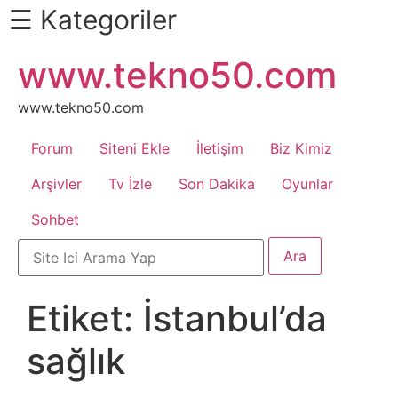
☰ Kategoriler
İçeriğe
www.tekno50.com
Daha
atla
Fazlası
İçin
www.tekno50.com
Aşağı
Forum
Siteni Ekle
İletişim
Biz Kimiz
Kaydır
Android
Arşivler
Tv İzle
Son Dakika
Oyunlar
Sohbet
Apk
Arabalar
Etiket:
İstanbul’da
Bankacılık
sağlık
İşlemleri