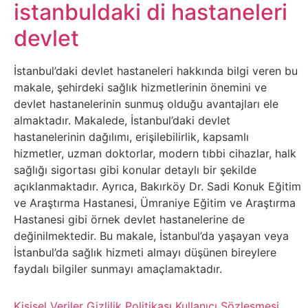
Belgesel
istanbuldaki di hastaneleri
devlet
Bilgi
İstanbul’daki devlet hastaneleri hakkında bilgi veren bu
Bilgisayar
makale, şehirdeki sağlık hizmetlerinin önemini ve
devlet hastanelerinin sunmuş olduğu avantajları ele
Bilim
almaktadır. Makalede, İstanbul’daki devlet
hastanelerinin dağılımı, erişilebilirlik, kapsamlı
Bitcoin
hizmetler, uzman doktorlar, modern tıbbi cihazlar, halk
sağlığı sigortası gibi konular detaylı bir şekilde
Bitkiler
açıklanmaktadır. Ayrıca, Bakırköy Dr. Sadi Konuk Eğitim
ve Araştırma Hastanesi, Ümraniye Eğitim ve Araştırma
Hastanesi gibi örnek devlet hastanelerine de
Çizgi
değinilmektedir. Bu makale, İstanbul’da yaşayan veya
Film
İstanbul’da sağlık hizmeti almayı düşünen bireylere
faydalı bilgiler sunmayı amaçlamaktadır.
Diğer
Kişisel Veriler
Gizlilik Politikası
Kullanıcı Sözleşmesi