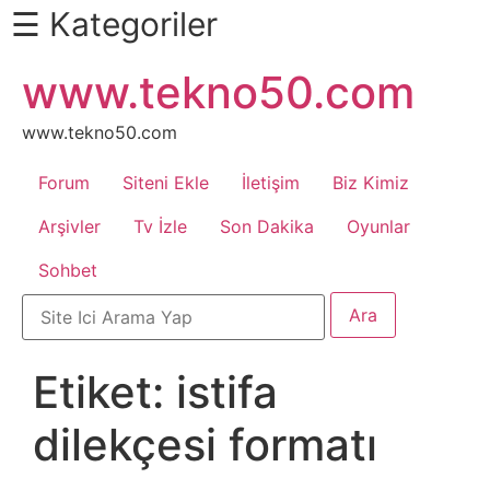
☰ Kategoriler
İçeriğe
www.tekno50.com
Daha
atla
Fazlası
İçin
www.tekno50.com
Aşağı
Forum
Siteni Ekle
İletişim
Biz Kimiz
Kaydır
Android
Arşivler
Tv İzle
Son Dakika
Oyunlar
Sohbet
Apk
Arabalar
Etiket:
istifa
Bankacılık
dilekçesi formatı
İşlemleri