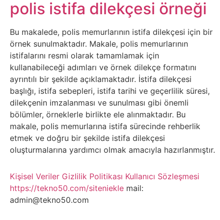
Belgesel
polis istifa dilekçesi örneği
Bilgi
Bu makalede, polis memurlarının istifa dilekçesi için bir
örnek sunulmaktadır. Makale, polis memurlarının
Bilgisayar
istifalarını resmi olarak tamamlamak için
kullanabileceği adımları ve örnek dilekçe formatını
Bilim
ayrıntılı bir şekilde açıklamaktadır. İstifa dilekçesi
başlığı, istifa sebepleri, istifa tarihi ve geçerlilik süresi,
dilekçenin imzalanması ve sunulması gibi önemli
Bitcoin
bölümler, örneklerle birlikte ele alınmaktadır. Bu
makale, polis memurlarına istifa sürecinde rehberlik
Bitkiler
etmek ve doğru bir şekilde istifa dilekçesi
oluşturmalarına yardımcı olmak amacıyla hazırlanmıştır.
Çizgi
Film
Kişisel Veriler
Gizlilik Politikası
Kullanıcı Sözleşmesi
https://tekno50.com/siteniekle
mail:
admin@tekno50.com
Diğer