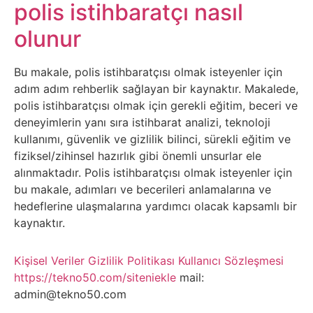
Belgesel
polis istihbaratçı nasıl
olunur
Bilgi
Bu makale, polis istihbaratçısı olmak isteyenler için
Bilgisayar
adım adım rehberlik sağlayan bir kaynaktır. Makalede,
polis istihbaratçısı olmak için gerekli eğitim, beceri ve
Bilim
deneyimlerin yanı sıra istihbarat analizi, teknoloji
kullanımı, güvenlik ve gizlilik bilinci, sürekli eğitim ve
Bitcoin
fiziksel/zihinsel hazırlık gibi önemli unsurlar ele
alınmaktadır. Polis istihbaratçısı olmak isteyenler için
Bitkiler
bu makale, adımları ve becerileri anlamalarına ve
hedeflerine ulaşmalarına yardımcı olacak kapsamlı bir
kaynaktır.
Çizgi
Film
Kişisel Veriler
Gizlilik Politikası
Kullanıcı Sözleşmesi
https://tekno50.com/siteniekle
mail:
Diğer
admin@tekno50.com