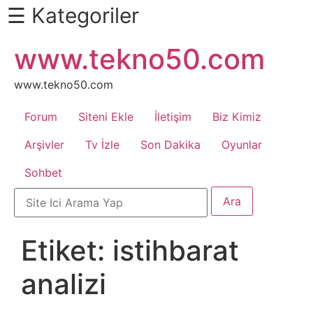
☰ Kategoriler
İçeriğe
www.tekno50.com
Daha
atla
Fazlası
İçin
www.tekno50.com
Aşağı
Forum
Siteni Ekle
İletişim
Biz Kimiz
Kaydır
Android
Arşivler
Tv İzle
Son Dakika
Oyunlar
Sohbet
Apk
Arabalar
Etiket:
istihbarat
Bankacılık
analizi
İşlemleri