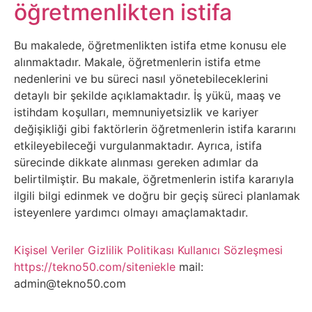
Belgesel
öğretmenlikten istifa
Bilgi
Bu makalede, öğretmenlikten istifa etme konusu ele
alınmaktadır. Makale, öğretmenlerin istifa etme
Bilgisayar
nedenlerini ve bu süreci nasıl yönetebileceklerini
detaylı bir şekilde açıklamaktadır. İş yükü, maaş ve
Bilim
istihdam koşulları, memnuniyetsizlik ve kariyer
değişikliği gibi faktörlerin öğretmenlerin istifa kararını
etkileyebileceği vurgulanmaktadır. Ayrıca, istifa
Bitcoin
sürecinde dikkate alınması gereken adımlar da
belirtilmiştir. Bu makale, öğretmenlerin istifa kararıyla
Bitkiler
ilgili bilgi edinmek ve doğru bir geçiş süreci planlamak
isteyenlere yardımcı olmayı amaçlamaktadır.
Çizgi
Film
Kişisel Veriler
Gizlilik Politikası
Kullanıcı Sözleşmesi
https://tekno50.com/siteniekle
mail:
admin@tekno50.com
Diğer