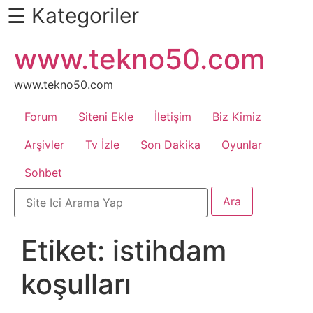
☰ Kategoriler
İçeriğe
www.tekno50.com
Daha
atla
Fazlası
İçin
www.tekno50.com
Aşağı
Forum
Siteni Ekle
İletişim
Biz Kimiz
Kaydır
Android
Arşivler
Tv İzle
Son Dakika
Oyunlar
Sohbet
Apk
Arabalar
Etiket:
istihdam
Bankacılık
koşulları
İşlemleri