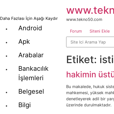
İçeriğe
www.tek
atla
Daha Fazlası İçin Aşağı Kaydır
www.tekno50.com
Android
Forum
Siteni Ekle
Apk
Arabalar
Etiket:
is
Bankacılık
hakimin üstü
İşlemleri
Bu makalede, hukuk siste
Belgesel
mahkemesi, yüksek mahkem
denetleyerek adil bir ya
Bilgi
üzerinde durulmaktadır.