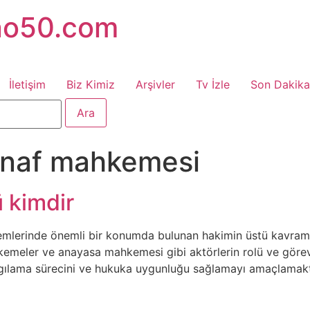
no50.com
İletişim
Biz Kimiz
Arşivler
Tv İzle
Son Dakika
tinaf mahkemesi
 kimdir
mlerinde önemli bir konumda bulunan hakimin üstü kavramı e
eler ve anayasa mahkemesi gibi aktörlerin rolü ve görevler
rgılama sürecini ve hukuka uygunluğu sağlamayı amaçlamakt