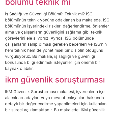
bölümü teknik mi
Tasarım
İş Sağlığı ve Güvenliği Bölümü: Teknik mi? İSG
bölümünün teknik yönüne odaklanan bu makalede, İSG
Güvenlik
bölümünün işyerindeki riskleri değerlendirme, önlemler
alma ve çalışanların güvenliğini sağlama gibi teknik
Haber
görevlerini ele alıyoruz. Ayrıca, İSG bölümünde
çalışanların sahip olması gereken becerileri ve İSG’nin
Hayvanlar
hem teknik hem de yönetimsel bir disiplin olduğunu
vurguluyoruz. Bu makale, iş sağlığı ve güvenliği
Hobi
konusunda bilgi edinmek isteyenler için önemli bir
kaynak olabilir.
Hosting
ikm güvenlik soruşturması
Hukuk
IKM Güvenlik Soruşturması makalesi, işverenlerin işe
alacakları adayları veya mevcut çalışanları hakkında
İnstagram
detaylı bir değerlendirme yapabilmeleri için kullanılan
bir süreci açıklamaktadır. Bu makalede, IKM güvenlik