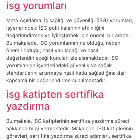
Belgesel
isg yorumları
Bilgi
Meta Açıklama: İş sağlığı ve güvenliği (İSG) yorumları,
işyerlerindeki İSG politikalarının etkinliğini
Bilgisayar
değerlendirmek ve iyileştirmek için önemli bir araçtır.
Bu makalede, İSG yorumlarının ne olduğu, neden
Bilim
önemli olduğu, nasıl yapılacağı ve nasıl
değerlendirileceği konuları ele alınmaktadır. İSG
yorumlarının işyerlerindeki güvenlik ve sağlık
Bitcoin
standartlarını artırmaya nasıl katkı sağladığına dair
kapsamlı bir değerlendirme sunulmaktadır.
Bitkiler
isg katipten sertifika
Çizgi
yazdırma
Film
Bu makale, ISG katiplerinin sertifika yazdırma süreci
Diğer
hakkında bilgi vermektedir. Makalede, ISG katiplerinin
görevleri, sertifika yazdırma süreci adımları, sertifika