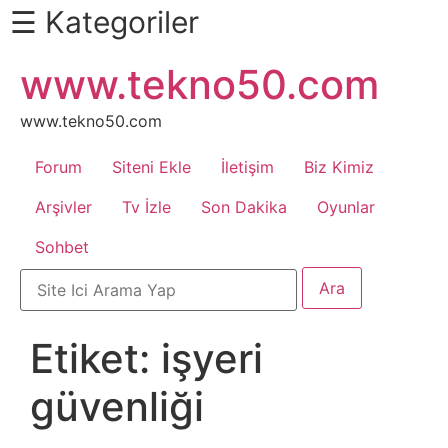
☰ Kategoriler
İçeriğe
www.tekno50.com
Daha
atla
Fazlası
İçin
www.tekno50.com
Aşağı
Forum
Siteni Ekle
İletişim
Biz Kimiz
Kaydır
Android
Arşivler
Tv İzle
Son Dakika
Oyunlar
Sohbet
Apk
Arabalar
Etiket:
işyeri
Bankacılık
güvenliği
İşlemleri