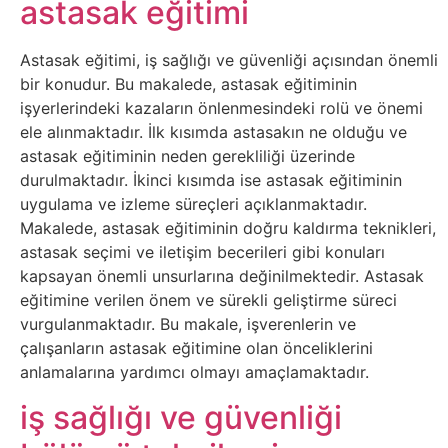
Elektronik
astasak eğitimi
Cihazlar
Astasak eğitimi, iş sağlığı ve güvenliği açısından önemli
bir konudur. Bu makalede, astasak eğitiminin
Facebook
işyerlerindeki kazaların önlenmesindeki rolü ve önemi
ele alınmaktadır. İlk kısımda astasakın ne olduğu ve
Felsefe
astasak eğitiminin neden gerekliliği üzerinde
durulmaktadır. İkinci kısımda ise astasak eğitiminin
Finans
uygulama ve izleme süreçleri açıklanmaktadır.
Makalede, astasak eğitiminin doğru kaldırma teknikleri,
Genel
astasak seçimi ve iletişim becerileri gibi konuları
kapsayan önemli unsurlarına değinilmektedir. Astasak
Gezi
eğitimine verilen önem ve sürekli geliştirme süreci
vurgulanmaktadır. Bu makale, işverenlerin ve
çalışanların astasak eğitimine olan önceliklerini
Gizem
anlamalarına yardımcı olmayı amaçlamaktadır.
Grafik
iş sağlığı ve güvenliği
&