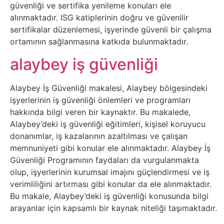
Sosyal
güvenliği ve sertifika yenileme konuları ele
alınmaktadır. ISG katiplerinin doğru ve güvenilir
Medyalar
sertifikalar düzenlemesi, işyerinde güvenli bir çalışma
ortamının sağlanmasına katkıda bulunmaktadır.
Din
alaybey iş güvenliği
Dokümanlar
Alaybey İş Güvenliği makalesi, Alaybey bölgesindeki
Domain
işyerlerinin iş güvenliği önlemleri ve programları
hakkında bilgi veren bir kaynaktır. Bu makalede,
Alaybey’deki iş güvenliği eğitimleri, kişisel koruyucu
Download
donanımlar, iş kazalarının azaltılması ve çalışan
memnuniyeti gibi konular ele alınmaktadır. Alaybey İş
E-
Güvenliği Programının faydaları da vurgulanmakta
Devlet
olup, işyerlerinin kurumsal imajını güçlendirmesi ve iş
verimliliğini artırması gibi konular da ele alınmaktadır.
Eğitim
Bu makale, Alaybey’deki iş güvenliği konusunda bilgi
arayanlar için kapsamlı bir kaynak niteliği taşımaktadır.