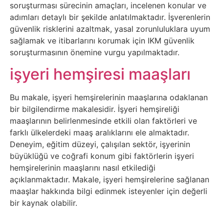
İnternet
soruşturması sürecinin amaçları, incelenen konular ve
adımları detaylı bir şekilde anlatılmaktadır. İşverenlerin
güvenlik risklerini azaltmak, yasal zorunluluklara uyum
İnternetten
sağlamak ve itibarlarını korumak için IKM güvenlik
Para
soruşturmasının önemine vurgu yapılmaktadır.
Kazanma
işyeri hemşiresi maaşları
Kadın
Bu makale, işyeri hemşirelerinin maaşlarına odaklanan
bir bilgilendirme makalesidir. İşyeri hemşireliği
Kim
maaşlarının belirlenmesinde etkili olan faktörleri ve
farklı ülkelerdeki maaş aralıklarını ele almaktadır.
Kimdir
Deneyim, eğitim düzeyi, çalışılan sektör, işyerinin
büyüklüğü ve coğrafi konum gibi faktörlerin işyeri
Kitap
hemşirelerinin maaşlarını nasıl etkilediği
açıklanmaktadır. Makale, işyeri hemşirelerine sağlanan
Komedi
maaşlar hakkında bilgi edinmek isteyenler için değerli
bir kaynak olabilir.
Kültür