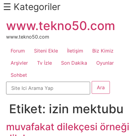
☰ Kategoriler
İçeriğe
www.tekno50.com
Daha
atla
Fazlası
İçin
www.tekno50.com
Aşağı
Forum
Siteni Ekle
İletişim
Biz Kimiz
Kaydır
Android
Arşivler
Tv İzle
Son Dakika
Oyunlar
Sohbet
Apk
Arabalar
Etiket:
izin mektubu
Bankacılık
İşlemleri
muvafakat dilekçesi örneği