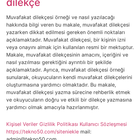
dilekçe
Belgesel
Bilgi
Muvafakat dilekçesi örneği ve nasıl yazılacağı
hakkında bilgi veren bu makale, muvafakat dilekçesi
yazarken dikkat edilmesi gereken önemli noktaları
Bilgisayar
açıklamaktadır. Muvafakat dilekçesi, bir kişinin izni
veya onayını almak için kullanılan resmi bir mektuptur.
Bilim
Makale, muvafakat dilekçesinin amacını, içeriğini ve
nasıl yazılması gerektiğini ayrıntılı bir şekilde
Bitcoin
açıklamaktadır. Ayrıca, muvafakat dilekçesi örneği
sunularak, okuyucuların kendi muvafakat dilekçelerini
Bitkiler
oluşturmasına yardımcı olmaktadır. Bu makale,
muvafakat dilekçesi yazma sürecine rehberlik etmek
ve okuyucuların doğru ve etkili bir dilekçe yazmasına
Çizgi
yardımcı olmak amacıyla hazırlanmıştır.
Film
Kişisel Veriler
Gizlilik Politikası
Kullanıcı Sözleşmesi
Diğer
https://tekno50.com/siteniekle
mail:
admin@tekno50.com