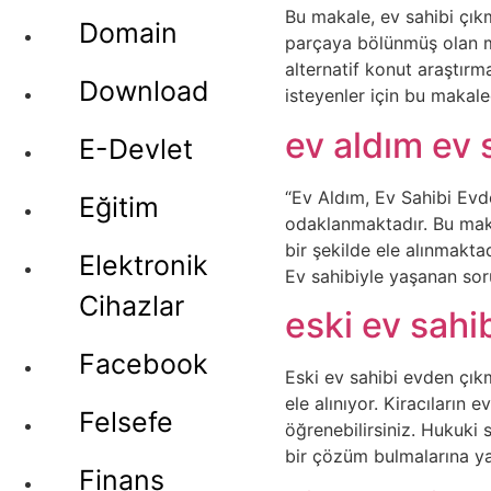
Bu makale, ev sahibi çıkm
Domain
parçaya bölünmüş olan ma
alternatif konut araştır
Download
isteyenler için bu makaled
ev aldım ev 
E-Devlet
“Ev Aldım, Ev Sahibi Evd
Eğitim
odaklanmaktadır. Bu maka
bir şekilde ele alınmakta
Elektronik
Ev sahibiyle yaşanan soru
Cihazlar
eski ev sahi
Facebook
Eski ev sahibi evden çık
ele alınıyor. Kiracıların 
Felsefe
öğrenebilirsiniz. Hukuki 
bir çözüm bulmalarına ya
Finans