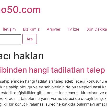
no50.com
İletişim
Biz Kimiz
Arşivler
Tv İzle
Son Dakika
acı hakları
ibinden hangi tadilatları talep
sahiplerinden hangi tadilatları talep edebileceği konusunu ele
kkına sahip olduğu ve ev sahiplerinin de bu talepleri nasıl k
ar, estetik değişiklikler gibi konular incelenerek kiracıların v
ve kiracının taleplerine yanıt verme süreci de detaylı bir şek
 sağlıklı bir konut kiralaması sürecine katkıda bulunmayı amaç