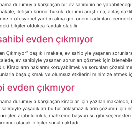
ama durumuyla karşılaşan bir ev sahibinin ne yapabileceğini
kale, iletişim kurma, hukuki durumu araştırma, anlaşmazlı
ma ve profesyonel yardım alma gibi önemli adımları içermek
eki bilgiler oldukça faydalı olabilir.
sahibi evden çıkmıyor
en Çıkmıyor” başlıklı makale, ev sahibiyle yaşanan sorunl
lede, ev sahibiyle yaşanan sorunları çözmek için izlenebile
dır. Kiracıların haklarını koruyabilmek ve sorunları çözebilme
nlarla başa çıkmak ve olumsuz etkilerini minimize etmek için
bi evden çıkmıyor
mama durumuyla karşılaşan kiracılar için yazılan makalede, 
ev sahibiyle yaşadıkları bu tür anlaşmazlıkların çözümü için n
süreçler, arabuluculuk, mahkeme başvurusu gibi seçenekleri d
rdımcı olacak bilgiler sunulmaktadır.