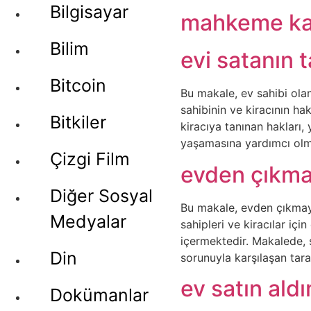
Bilgisayar
mahkeme kar
Bilim
evi satanın t
Bitcoin
Bu makale, ev sahibi olan
sahibinin ve kiracının hak
Bitkiler
kiracıya tanınan hakları
yaşamasına yardımcı olm
Çizgi Film
evden çıkma
Diğer Sosyal
Bu makale, evden çıkmayan
Medyalar
sahipleri ve kiracılar iç
içermektedir. Makalede, s
Din
sorunuyla karşılaşan tara
ev satın ald
Dokümanlar