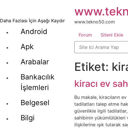
İçeriğe
www.tek
atla
Daha Fazlası İçin Aşağı Kaydır
www.tekno50.com
Android
Forum
Siteni Ekle
Apk
Arabalar
Etiket:
kir
Bankacılık
kiracı ev sah
İşlemleri
Bu makale, kiracıların ev 
Belgesel
tadilatları talep etme ha
güvenlikle ilgili tadilatl
Bilgi
sahibinin yükümlülükleri 
ilişkilerine ışık tutarak