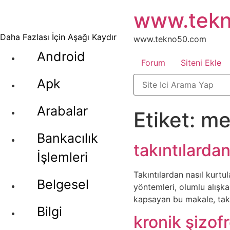
İçeriğe
www.tek
atla
Daha Fazlası İçin Aşağı Kaydır
www.tekno50.com
Android
Forum
Siteni Ekle
Apk
Arabalar
Etiket:
me
Bankacılık
takıntılardan
İşlemleri
Takıntılardan nasıl kurtul
Belgesel
yöntemleri, olumlu alışka
kapsayan bu makale, takın
Bilgi
kronik şizof