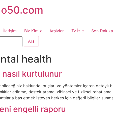
no50.com
İletişim
Biz Kimiz
Arşivler
Tv İzle
Son Dakika
ntal health
 nasıl kurtulunur
abileceğiniz hakkında ipuçları ve yöntemler içeren detaylı bir 
nlıklar edinme, destek arama, zihinsel ve fiziksel rahatlama
tılarla baş etmek isteyen herkes için değerli bilgiler sunma
reni engelli raporu