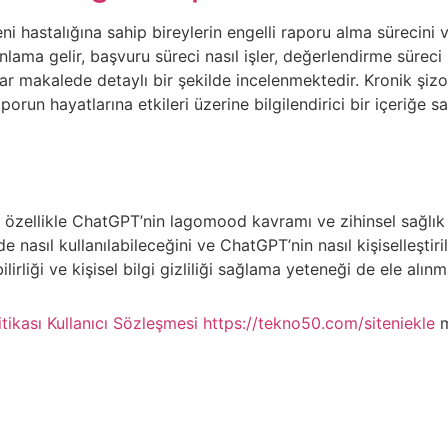
ni hastalığına sahip bireylerin engelli raporu alma sürecini v
anlama gelir, başvuru süreci nasıl işler, değerlendirme süreci
lar makalede detaylı bir şekilde incelenmektedir. Kronik şizof
run hayatlarına etkileri üzerine bilgilendirici bir içeriğe sah
 özellikle ChatGPT’nin lagomood kavramı ve zihinsel sağlık ü
e nasıl kullanılabileceğini ve ChatGPT’nin nasıl kişiselleştir
lirliği ve kişisel bilgi gizliliği sağlama yeteneği de ele alınm
itikası
Kullanıcı Sözleşmesi
https://tekno50.com/siteniekle
m