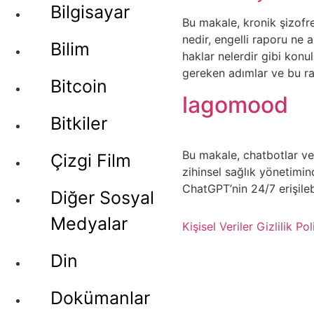
Bilgisayar
Bu makale, kronik şizofre
nedir, engelli raporu ne 
Bilim
haklar nelerdir gibi konu
gereken adımlar ve bu rapo
Bitcoin
lagomood
Bitkiler
Bu makale, chatbotlar ve
Çizgi Film
zihinsel sağlık yönetimind
ChatGPT’nin 24/7 erişilebi
Diğer Sosyal
Medyalar
Kişisel Veriler
Gizlilik Pol
Din
Dokümanlar