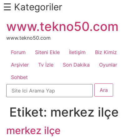
☰ Kategoriler
İçeriğe
www.tekno50.com
Daha
atla
Fazlası
İçin
www.tekno50.com
Aşağı
Forum
Siteni Ekle
İletişim
Biz Kimiz
Kaydır
Android
Arşivler
Tv İzle
Son Dakika
Oyunlar
Sohbet
Apk
Arabalar
Etiket:
merkez ilçe
Bankacılık
İşlemleri
merkez ilçe