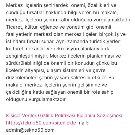
Belgesel
Merkez ilçelerin şehirlerdeki önemi, özellikleri ve
sunduğu fırsatlar hakkında bilgi veren bu makale,
Bilgi
merkez ilçelerin şehrin kalbi olduğunu vurgulamaktadır.
Ticaret, kültür, eğlence ve yönetim gibi önemli
Bilgisayar
faaliyetlerin merkezi olan merkez ilçeler, birçok iş ve
istihdam fırsatı sunar. Aynı zamanda turistik yerler,
Bilim
kültürel mekanlar ve rekreasyon alanlarıyla da
zenginleştirilmiştir. Merkez ilçelerin planlanması ve
sürdürülebilirliği de önemli bir konudur, çünkü bu
Bitcoin
ilçelerin altyapısı, ulaşım sistemleri ve çevre
düzenlemeleri şehrin yaşam kalitesini etkiler. Bu
Bitkiler
makale, merkez ilçelerin şehrin gelişimine ve
çekiciliğine katkı sağlayan önemli bir role sahip
Çizgi
olduğunu vurgulamaktadır.
Film
Kişisel Veriler
Gizlilik Politikası
Kullanıcı Sözleşmesi
https://tekno50.com/siteniekle
mail:
Diğer
admin@tekno50.com