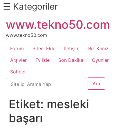
☰ Kategoriler
İçeriğe
www.tekno50.com
Daha
atla
Fazlası
İçin
www.tekno50.com
Aşağı
Forum
Siteni Ekle
İletişim
Biz Kimiz
Kaydır
Android
Arşivler
Tv İzle
Son Dakika
Oyunlar
Sohbet
Apk
Arabalar
Etiket:
mesleki
Bankacılık
başarı
İşlemleri