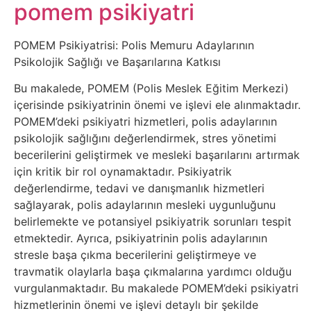
Belgesel
pomem psikiyatri
Bilgi
POMEM Psikiyatrisi: Polis Memuru Adaylarının
Psikolojik Sağlığı ve Başarılarına Katkısı
Bilgisayar
Bu makalede, POMEM (Polis Meslek Eğitim Merkezi)
içerisinde psikiyatrinin önemi ve işlevi ele alınmaktadır.
Bilim
POMEM’deki psikiyatri hizmetleri, polis adaylarının
psikolojik sağlığını değerlendirmek, stres yönetimi
Bitcoin
becerilerini geliştirmek ve mesleki başarılarını artırmak
için kritik bir rol oynamaktadır. Psikiyatrik
Bitkiler
değerlendirme, tedavi ve danışmanlık hizmetleri
sağlayarak, polis adaylarının mesleki uygunluğunu
belirlemekte ve potansiyel psikiyatrik sorunları tespit
Çizgi
etmektedir. Ayrıca, psikiyatrinin polis adaylarının
Film
stresle başa çıkma becerilerini geliştirmeye ve
travmatik olaylarla başa çıkmalarına yardımcı olduğu
Diğer
vurgulanmaktadır. Bu makalede POMEM’deki psikiyatri
hizmetlerinin önemi ve işlevi detaylı bir şekilde