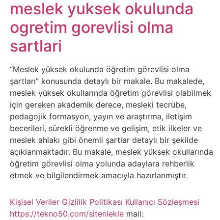
Belgesel
meslek yuksek okulunda
ogretim gorevlisi olma
Bilgi
sartlari
Bilgisayar
“Meslek yüksek okulunda öğretim görevlisi olma
Bilim
şartları” konusunda detaylı bir makale. Bu makalede,
meslek yüksek okullarında öğretim görevlisi olabilmek
için gereken akademik derece, mesleki tecrübe,
Bitcoin
pedagojik formasyon, yayın ve araştırma, iletişim
becerileri, sürekli öğrenme ve gelişim, etik ilkeler ve
Bitkiler
meslek ahlakı gibi önemli şartlar detaylı bir şekilde
açıklanmaktadır. Bu makale, meslek yüksek okullarında
Çizgi
öğretim görevlisi olma yolunda adaylara rehberlik
Film
etmek ve bilgilendirmek amacıyla hazırlanmıştır.
Diğer
Kişisel Veriler
Gizlilik Politikası
Kullanıcı Sözleşmesi
https://tekno50.com/siteniekle
mail: