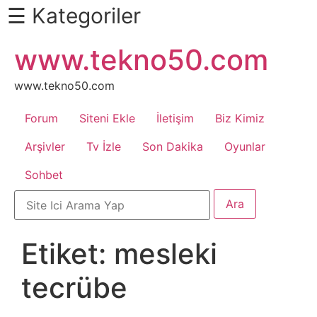
☰ Kategoriler
İçeriğe
www.tekno50.com
Daha
atla
Fazlası
İçin
www.tekno50.com
Aşağı
Forum
Siteni Ekle
İletişim
Biz Kimiz
Kaydır
Android
Arşivler
Tv İzle
Son Dakika
Oyunlar
Sohbet
Apk
Arabalar
Etiket:
mesleki
Bankacılık
tecrübe
İşlemleri