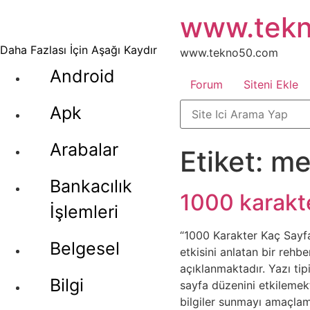
İçeriğe
www.tek
atla
Daha Fazlası İçin Aşağı Kaydır
www.tekno50.com
Android
Forum
Siteni Ekle
Apk
Arabalar
Etiket:
me
Bankacılık
1000 karakt
İşlemleri
“1000 Karakter Kaç Sayfa 
Belgesel
etkisini anlatan bir rehb
açıklanmaktadır. Yazı tip
Bilgi
sayfa düzenini etkilemekt
bilgiler sunmayı amaçlam