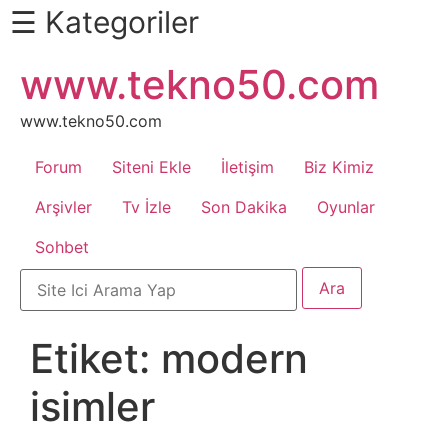
☰ Kategoriler
İçeriğe
www.tekno50.com
Daha
atla
Fazlası
İçin
www.tekno50.com
Aşağı
Forum
Siteni Ekle
İletişim
Biz Kimiz
Kaydır
Android
Arşivler
Tv İzle
Son Dakika
Oyunlar
Sohbet
Apk
Arabalar
Etiket:
modern
Bankacılık
isimler
İşlemleri