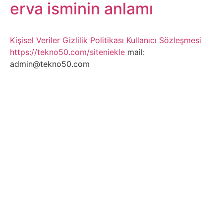
Belgesel
erva isminin anlamı
Bilgi
Kişisel Veriler
Gizlilik Politikası
Kullanıcı Sözleşmesi
https://tekno50.com/siteniekle
mail:
Bilgisayar
admin@tekno50.com
Bilim
Bitcoin
Bitkiler
Çizgi
Film
Diğer