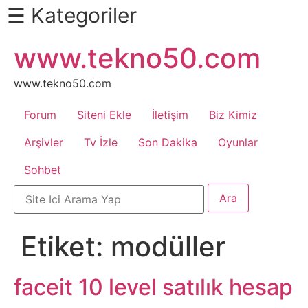
☰ Kategoriler
İçeriğe
www.tekno50.com
Daha
atla
Fazlası
İçin
www.tekno50.com
Aşağı
Forum
Siteni Ekle
İletişim
Biz Kimiz
Kaydır
Android
Arşivler
Tv İzle
Son Dakika
Oyunlar
Sohbet
Apk
Arabalar
Etiket:
modüller
Bankacılık
İşlemleri
faceit 10 level satılık hesap