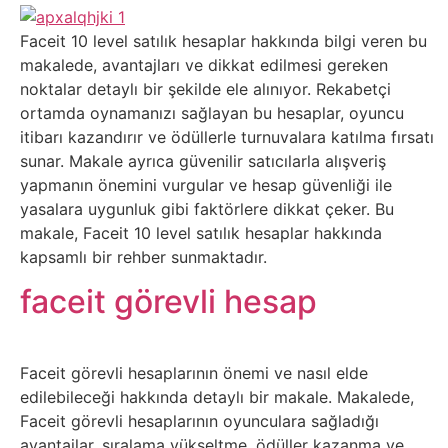
Belgesel
Faceit 10 level satılık hesaplar hakkında bilgi veren bu
Bilgi
makalede, avantajları ve dikkat edilmesi gereken
noktalar detaylı bir şekilde ele alınıyor. Rekabetçi
Bilgisayar
ortamda oynamanızı sağlayan bu hesaplar, oyuncu
itibarı kazandırır ve ödüllerle turnuvalara katılma fırsatı
Bilim
sunar. Makale ayrıca güvenilir satıcılarla alışveriş
yapmanın önemini vurgular ve hesap güvenliği ile
yasalara uygunluk gibi faktörlere dikkat çeker. Bu
Bitcoin
makale, Faceit 10 level satılık hesaplar hakkında
kapsamlı bir rehber sunmaktadır.
Bitkiler
faceit görevli hesap
Çizgi
Film
Faceit görevli hesaplarının önemi ve nasıl elde
edilebileceği hakkında detaylı bir makale. Makalede,
Diğer
Faceit görevli hesaplarının oyunculara sağladığı
avantajlar, sıralama yükseltme, ödüller kazanma ve