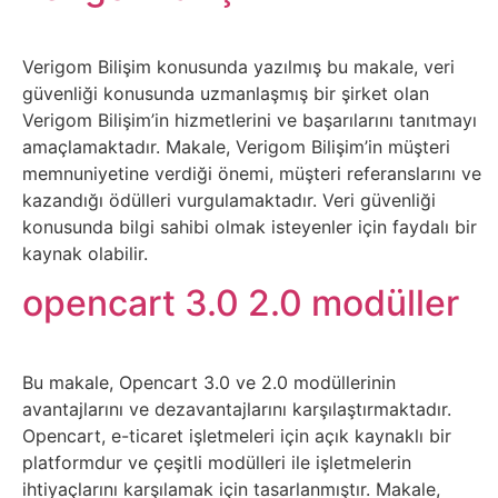
Sanat
Verigom Bilişim konusunda yazılmış bu makale, veri
Metaverse
güvenliği konusunda uzmanlaşmış bir şirket olan
Verigom Bilişim’in hizmetlerini ve başarılarını tanıtmayı
Mobil
amaçlamaktadır. Makale, Verigom Bilişim’in müşteri
memnuniyetine verdiği önemi, müşteri referanslarını ve
kazandığı ödülleri vurgulamaktadır. Veri güvenliği
Müzik
konusunda bilgi sahibi olmak isteyenler için faydalı bir
kaynak olabilir.
Nft
opencart 3.0 2.0 modüller
Oyun
Projeler
Bu makale, Opencart 3.0 ve 2.0 modüllerinin
avantajlarını ve dezavantajlarını karşılaştırmaktadır.
ve
Opencart, e-ticaret işletmeleri için açık kaynaklı bir
Fikirler
platformdur ve çeşitli modülleri ile işletmelerin
ihtiyaçlarını karşılamak için tasarlanmıştır. Makale,