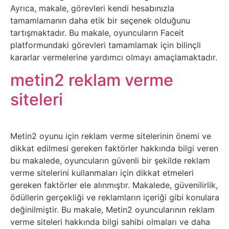
Elektronik
Ayrıca, makale, görevleri kendi hesabınızla
Cihazlar
tamamlamanın daha etik bir seçenek olduğunu
tartışmaktadır. Bu makale, oyuncuların Faceit
Facebook
platformundaki görevleri tamamlamak için bilinçli
kararlar vermelerine yardımcı olmayı amaçlamaktadır.
Felsefe
metin2 reklam verme
siteleri
Finans
Genel
Metin2 oyunu için reklam verme sitelerinin önemi ve
dikkat edilmesi gereken faktörler hakkında bilgi veren
Gezi
bu makalede, oyuncuların güvenli bir şekilde reklam
verme sitelerini kullanmaları için dikkat etmeleri
Gizem
gereken faktörler ele alınmıştır. Makalede, güvenilirlik,
ödüllerin gerçekliği ve reklamların içeriği gibi konulara
Grafik
değinilmiştir. Bu makale, Metin2 oyuncularının reklam
verme siteleri hakkında bilgi sahibi olmaları ve daha
&