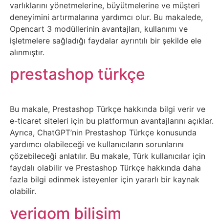
İnternet
varlıklarını yönetmelerine, büyütmelerine ve müşteri
deneyimini artırmalarına yardımcı olur. Bu makalede,
Opencart 3 modüllerinin avantajları, kullanımı ve
İnternetten
işletmelere sağladığı faydalar ayrıntılı bir şekilde ele
Para
alınmıştır.
Kazanma
prestashop türkçe
Kadın
Bu makale, Prestashop Türkçe hakkında bilgi verir ve
Kim
e-ticaret siteleri için bu platformun avantajlarını açıklar.
Ayrıca, ChatGPT’nin Prestashop Türkçe konusunda
Kimdir
yardımcı olabileceği ve kullanıcıların sorunlarını
çözebileceği anlatılır. Bu makale, Türk kullanıcılar için
Kitap
faydalı olabilir ve Prestashop Türkçe hakkında daha
fazla bilgi edinmek isteyenler için yararlı bir kaynak
Komedi
olabilir.
verigom bilişim
Kültür