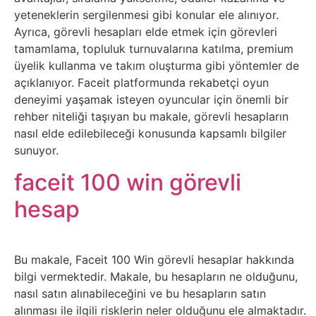
Sosyal
yeteneklerin sergilenmesi gibi konular ele alınıyor.
Medyalar
Ayrıca, görevli hesapları elde etmek için görevleri
tamamlama, topluluk turnuvalarına katılma, premium
Din
üyelik kullanma ve takım oluşturma gibi yöntemler de
açıklanıyor. Faceit platformunda rekabetçi oyun
deneyimi yaşamak isteyen oyuncular için önemli bir
Dokümanlar
rehber niteliği taşıyan bu makale, görevli hesapların
nasıl elde edilebileceği konusunda kapsamlı bilgiler
Domain
sunuyor.
Download
faceit 100 win görevli
hesap
E-
Devlet
Bu makale, Faceit 100 Win görevli hesaplar hakkında
Eğitim
bilgi vermektedir. Makale, bu hesapların ne olduğunu,
nasıl satın alınabileceğini ve bu hesapların satın
alınması ile ilgili risklerin neler olduğunu ele almaktadır.