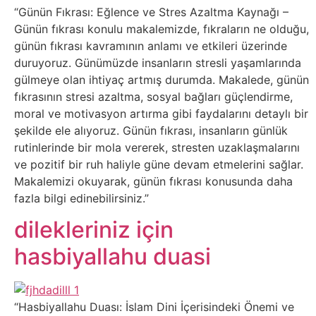
Belgesel
“Günün Fıkrası: Eğlence ve Stres Azaltma Kaynağı –
Günün fıkrası konulu makalemizde, fıkraların ne olduğu,
Bilgi
günün fıkrası kavramının anlamı ve etkileri üzerinde
duruyoruz. Günümüzde insanların stresli yaşamlarında
Bilgisayar
gülmeye olan ihtiyaç artmış durumda. Makalede, günün
fıkrasının stresi azaltma, sosyal bağları güçlendirme,
Bilim
moral ve motivasyon artırma gibi faydalarını detaylı bir
şekilde ele alıyoruz. Günün fıkrası, insanların günlük
rutinlerinde bir mola vererek, stresten uzaklaşmalarını
Bitcoin
ve pozitif bir ruh haliyle güne devam etmelerini sağlar.
Makalemizi okuyarak, günün fıkrası konusunda daha
Bitkiler
fazla bilgi edinebilirsiniz.”
dilekleriniz için
Çizgi
hasbiyallahu duasi
Film
Diğer
“Hasbiyallahu Duası: İslam Dini İçerisindeki Önemi ve