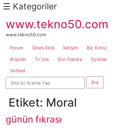
☰ Kategoriler
İçeriğe
www.tekno50.com
Daha
atla
Fazlası
İçin
www.tekno50.com
Aşağı
Forum
Siteni Ekle
İletişim
Biz Kimiz
Kaydır
Android
Arşivler
Tv İzle
Son Dakika
Oyunlar
Sohbet
Apk
Arabalar
Etiket:
Moral
Bankacılık
İşlemleri
günün fıkrası