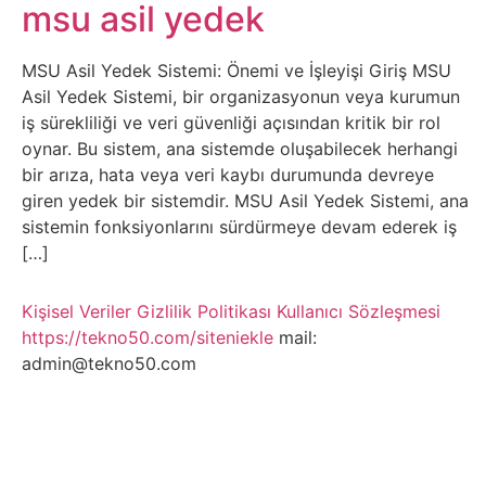
Belgesel
msu asil yedek
Bilgi
MSU Asil Yedek Sistemi: Önemi ve İşleyişi Giriş MSU
Asil Yedek Sistemi, bir organizasyonun veya kurumun
Bilgisayar
iş sürekliliği ve veri güvenliği açısından kritik bir rol
oynar. Bu sistem, ana sistemde oluşabilecek herhangi
Bilim
bir arıza, hata veya veri kaybı durumunda devreye
giren yedek bir sistemdir. MSU Asil Yedek Sistemi, ana
sistemin fonksiyonlarını sürdürmeye devam ederek iş
Bitcoin
[…]
Bitkiler
Kişisel Veriler
Gizlilik Politikası
Kullanıcı Sözleşmesi
https://tekno50.com/siteniekle
mail:
Çizgi
admin@tekno50.com
Film
Diğer