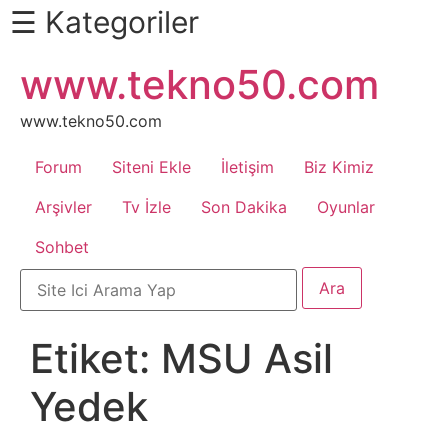
☰ Kategoriler
İçeriğe
www.tekno50.com
Daha
atla
Fazlası
İçin
www.tekno50.com
Aşağı
Forum
Siteni Ekle
İletişim
Biz Kimiz
Kaydır
Android
Arşivler
Tv İzle
Son Dakika
Oyunlar
Sohbet
Apk
Arabalar
Etiket:
MSU Asil
Bankacılık
Yedek
İşlemleri