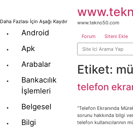
İçeriğe
www.tek
atla
Daha Fazlası İçin Aşağı Kaydır
www.tekno50.com
Android
Forum
Siteni Ekle
Apk
Arabalar
Etiket:
mü
Bankacılık
telefon ekr
İşlemleri
Belgesel
“Telefon Ekranında Mürek
sorunu hakkında bilgi ve
Bilgi
telefon kullanıcılarının 