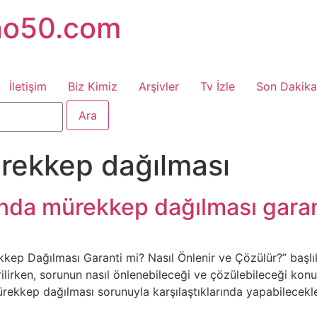
no50.com
İletişim
Biz Kimiz
Arşivler
Tv İzle
Son Dakika
rekkep dağılması
anda mürekkep dağılması garan
kep Dağılması Garanti mi? Nasıl Önlenir ve Çözülür?” başl
rilirken, sorunun nasıl önlenebileceği ve çözülebileceği ko
mürekkep dağılması sorunuyla karşılaştıklarında yapabilecekl