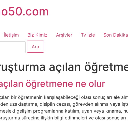
no50.com
İletişim
Biz Kimiz
Arşivler
Tv İzle
Son Dakika
ruşturma açılan öğretm
açılan öğretmene ne olur
ılan bir öğretmenin karşılaşabileceği olası sonuçları ele 
den uzaklaştırma, disiplin cezası, görevden alınma veya işt
mesleki gelişim programlarına katılım, uyarı veya kınama, hu
şturma sürecine ilişkin bilgi edinmeleri ve olası sonuçları an