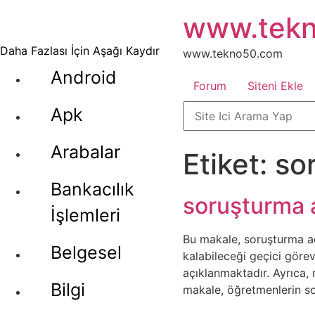
İçeriğe
www.tek
atla
Daha Fazlası İçin Aşağı Kaydır
www.tekno50.com
Android
Forum
Siteni Ekle
Apk
Arabalar
Etiket:
so
Bankacılık
soruşturma 
İşlemleri
Bu makale, soruşturma aç
Belgesel
kalabileceği geçici görev
açıklanmaktadır. Ayrıca, 
Bilgi
makale, öğretmenlerin soru