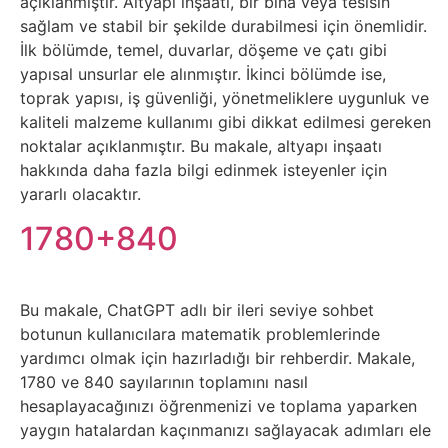
Elektronik
açıklanmıştır. Altyapı inşaatı, bir bina veya tesisin
sağlam ve stabil bir şekilde durabilmesi için önemlidir.
Cihazlar
İlk bölümde, temel, duvarlar, döşeme ve çatı gibi
yapısal unsurlar ele alınmıştır. İkinci bölümde ise,
Facebook
toprak yapısı, iş güvenliği, yönetmeliklere uygunluk ve
kaliteli malzeme kullanımı gibi dikkat edilmesi gereken
Felsefe
noktalar açıklanmıştır. Bu makale, altyapı inşaatı
hakkında daha fazla bilgi edinmek isteyenler için
Finans
yararlı olacaktır.
1780+840
Genel
Gezi
Bu makale, ChatGPT adlı bir ileri seviye sohbet
botunun kullanıcılara matematik problemlerinde
Gizem
yardımcı olmak için hazırladığı bir rehberdir. Makale,
1780 ve 840 sayılarının toplamını nasıl
Grafik
hesaplayacağınızı öğrenmenizi ve toplama yaparken
yaygın hatalardan kaçınmanızı sağlayacak adımları ele
&