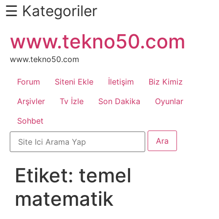
☰ Kategoriler
İçeriğe
www.tekno50.com
Daha
atla
Fazlası
İçin
www.tekno50.com
Aşağı
Forum
Siteni Ekle
İletişim
Biz Kimiz
Kaydır
Android
Arşivler
Tv İzle
Son Dakika
Oyunlar
Sohbet
Apk
Arabalar
Etiket:
temel
Bankacılık
matematik
İşlemleri