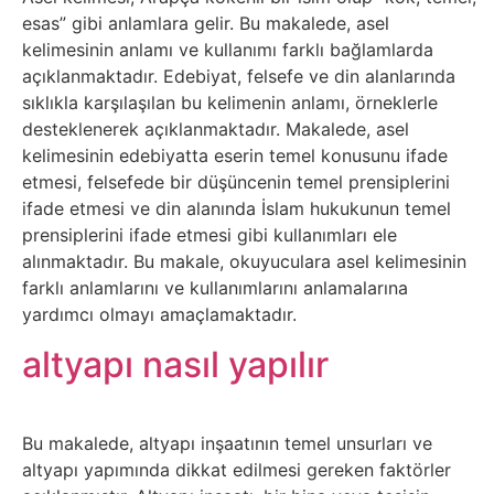
Sosyal
esas” gibi anlamlara gelir. Bu makalede, asel
Medyalar
kelimesinin anlamı ve kullanımı farklı bağlamlarda
açıklanmaktadır. Edebiyat, felsefe ve din alanlarında
Din
sıklıkla karşılaşılan bu kelimenin anlamı, örneklerle
desteklenerek açıklanmaktadır. Makalede, asel
kelimesinin edebiyatta eserin temel konusunu ifade
Dokümanlar
etmesi, felsefede bir düşüncenin temel prensiplerini
ifade etmesi ve din alanında İslam hukukunun temel
Domain
prensiplerini ifade etmesi gibi kullanımları ele
alınmaktadır. Bu makale, okuyuculara asel kelimesinin
Download
farklı anlamlarını ve kullanımlarını anlamalarına
yardımcı olmayı amaçlamaktadır.
E-
altyapı nasıl yapılır
Devlet
Eğitim
Bu makalede, altyapı inşaatının temel unsurları ve
altyapı yapımında dikkat edilmesi gereken faktörler