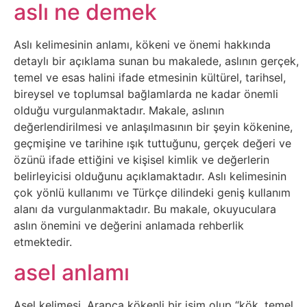
Belgesel
aslı ne demek
Bilgi
Aslı kelimesinin anlamı, kökeni ve önemi hakkında
detaylı bir açıklama sunan bu makalede, aslının gerçek,
Bilgisayar
temel ve esas halini ifade etmesinin kültürel, tarihsel,
bireysel ve toplumsal bağlamlarda ne kadar önemli
Bilim
olduğu vurgulanmaktadır. Makale, aslının
değerlendirilmesi ve anlaşılmasının bir şeyin kökenine,
geçmişine ve tarihine ışık tuttuğunu, gerçek değeri ve
Bitcoin
özünü ifade ettiğini ve kişisel kimlik ve değerlerin
belirleyicisi olduğunu açıklamaktadır. Aslı kelimesinin
Bitkiler
çok yönlü kullanımı ve Türkçe dilindeki geniş kullanım
alanı da vurgulanmaktadır. Bu makale, okuyuculara
Çizgi
aslın önemini ve değerini anlamada rehberlik
etmektedir.
Film
asel anlamı
Diğer
Asel kelimesi, Arapça kökenli bir isim olup “kök, temel,