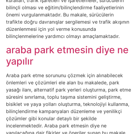
Sosyal
kuralları, trafik işaretleri ve işaretlemeler, sürücülerin
bilinçli olması ve eğitim/bilinçlendirme faaliyetlerinin
Medyalar
önemi vurgulanmaktadır. Bu makale, sürücülerin
trafikte doğru davranışlar sergilemesi ve trafik akışının
Din
düzenlenmesi için yol verme konusunda
bilinçlenmelerine yardımcı olmayı amaçlamaktadır.
Dokümanlar
araba park etmesin diye ne
yapılır
Domain
Download
Araba park etme sorununu çözmek için alınabilecek
önlemleri ve çözümleri ele alan bu makalede, park
yasağı ilanı, alternatif park yerleri oluşturma, park etme
E-
süresini sınırlama, toplu taşıma sistemini geliştirme,
Devlet
bisiklet ve yaya yolları oluşturma, teknolojiyi kullanma,
bilinçlendirme kampanyaları düzenleme ve yenilikçi
Eğitim
çözümler gibi konular detaylı bir şekilde
incelenmektedir. Araba park etmesin diye ne
yapılacağına dair fikirler ve öneriler sunan bu makale,