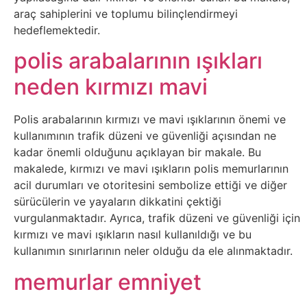
Elektronik
araç sahiplerini ve toplumu bilinçlendirmeyi
Cihazlar
hedeflemektedir.
polis arabalarının ışıkları
Facebook
neden kırmızı mavi
Felsefe
Polis arabalarının kırmızı ve mavi ışıklarının önemi ve
Finans
kullanımının trafik düzeni ve güvenliği açısından ne
kadar önemli olduğunu açıklayan bir makale. Bu
Genel
makalede, kırmızı ve mavi ışıkların polis memurlarının
acil durumları ve otoritesini sembolize ettiği ve diğer
sürücülerin ve yayaların dikkatini çektiği
Gezi
vurgulanmaktadır. Ayrıca, trafik düzeni ve güvenliği için
kırmızı ve mavi ışıkların nasıl kullanıldığı ve bu
Gizem
kullanımın sınırlarının neler olduğu da ele alınmaktadır.
memurlar emniyet
Grafik
&