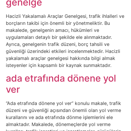
genelge
Belgesel
Bilgi
Hacizli Yakalamalı Araçlar Genelgesi, trafik ihlalleri ve
borçların takibi için önemli bir yönetmeliktir. Bu
makalede, genelgenin amacı, hükümleri ve
Bilgisayar
uygulamaları detaylı bir şekilde ele alınmaktadır.
Ayrıca, genelgenin trafik düzeni, borç tahsili ve
Bilim
güvenliği üzerindeki etkileri incelenmektedir. Hacizli
yakalamalı araçlar genelgesi hakkında bilgi almak
Bitcoin
isteyenler için kapsamlı bir kaynak sunmaktadır.
ada etrafında dönene yol
Bitkiler
ver
Çizgi
“Ada etrafında dönene yol ver” konulu makale, trafik
Film
düzeni ve güvenliği açısından önemli olan yol verme
kurallarını ve ada etrafında dönme işlemlerini ele
Diğer
almaktadır. Makalede, dönemeçlerde yol verme