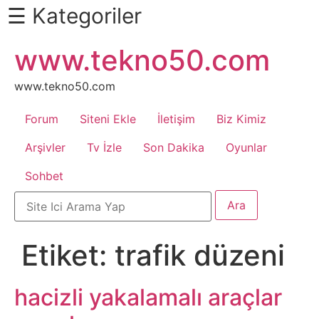
☰ Kategoriler
İçeriğe
www.tekno50.com
Daha
atla
Fazlası
İçin
www.tekno50.com
Aşağı
Forum
Siteni Ekle
İletişim
Biz Kimiz
Kaydır
Android
Arşivler
Tv İzle
Son Dakika
Oyunlar
Sohbet
Apk
Arabalar
Etiket:
trafik düzeni
Bankacılık
İşlemleri
hacizli yakalamalı araçlar