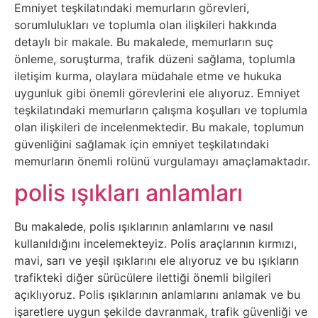
Emniyet teşkilatındaki memurların görevleri,
Tasarım
sorumlulukları ve toplumla olan ilişkileri hakkında
detaylı bir makale. Bu makalede, memurların suç
önleme, soruşturma, trafik düzeni sağlama, toplumla
Güvenlik
iletişim kurma, olaylara müdahale etme ve hukuka
uygunluk gibi önemli görevlerini ele alıyoruz. Emniyet
Haber
teşkilatındaki memurların çalışma koşulları ve toplumla
olan ilişkileri de incelenmektedir. Bu makale, toplumun
Hayvanlar
güvenliğini sağlamak için emniyet teşkilatındaki
memurların önemli rolünü vurgulamayı amaçlamaktadır.
Hobi
polis ışıkları anlamları
Hosting
Bu makalede, polis ışıklarının anlamlarını ve nasıl
kullanıldığını incelemekteyiz. Polis araçlarının kırmızı,
Hukuk
mavi, sarı ve yeşil ışıklarını ele alıyoruz ve bu ışıkların
trafikteki diğer sürücülere ilettiği önemli bilgileri
İnstagram
açıklıyoruz. Polis ışıklarının anlamlarını anlamak ve bu
işaretlere uygun şekilde davranmak, trafik güvenliği ve