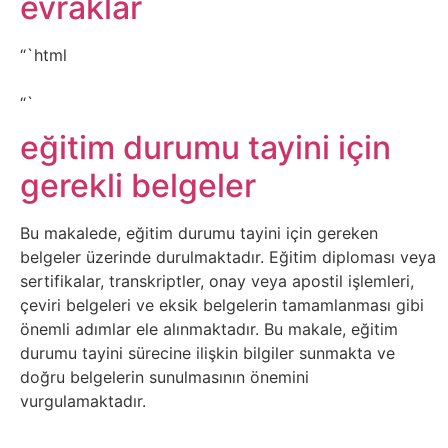
evraklar
Belgesel
Bilgi
“`html
“`
Bilgisayar
eğitim durumu tayini için
Bilim
gerekli belgeler
Bitcoin
Bu makalede, eğitim durumu tayini için gereken
belgeler üzerinde durulmaktadır. Eğitim diploması veya
Bitkiler
sertifikalar, transkriptler, onay veya apostil işlemleri,
çeviri belgeleri ve eksik belgelerin tamamlanması gibi
Çizgi
önemli adımlar ele alınmaktadır. Bu makale, eğitim
durumu tayini sürecine ilişkin bilgiler sunmakta ve
Film
doğru belgelerin sunulmasının önemini
vurgulamaktadır.
Diğer