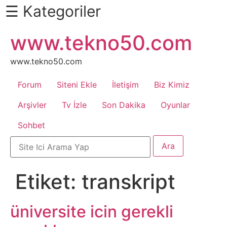
☰ Kategoriler
İçeriğe
www.tekno50.com
Daha
atla
Fazlası
İçin
www.tekno50.com
Aşağı
Forum
Siteni Ekle
İletişim
Biz Kimiz
Kaydır
Android
Arşivler
Tv İzle
Son Dakika
Oyunlar
Sohbet
Apk
Arabalar
Etiket:
transkript
Bankacılık
İşlemleri
üniversite icin gerekli