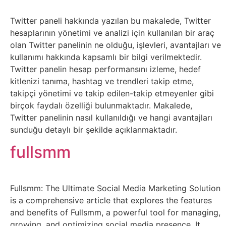
Belgesel
Twitter paneli hakkında yazılan bu makalede, Twitter
Bilgi
hesaplarının yönetimi ve analizi için kullanılan bir araç
olan Twitter panelinin ne olduğu, işlevleri, avantajları ve
Bilgisayar
kullanımı hakkında kapsamlı bir bilgi verilmektedir.
Twitter panelin hesap performansını izleme, hedef
Bilim
kitlenizi tanıma, hashtag ve trendleri takip etme,
takipçi yönetimi ve takip edilen-takip etmeyenler gibi
birçok faydalı özelliği bulunmaktadır. Makalede,
Bitcoin
Twitter panelinin nasıl kullanıldığı ve hangi avantajları
sunduğu detaylı bir şekilde açıklanmaktadır.
Bitkiler
fullsmm
Çizgi
Film
Fullsmm: The Ultimate Social Media Marketing Solution
is a comprehensive article that explores the features
Diğer
and benefits of Fullsmm, a powerful tool for managing,
growing, and optimizing social media presence. It