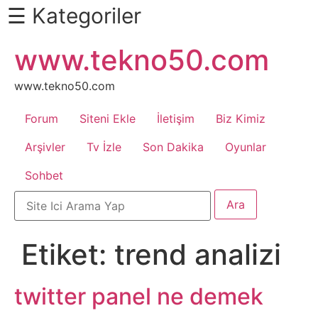
☰ Kategoriler
İçeriğe
www.tekno50.com
Daha
atla
Fazlası
İçin
www.tekno50.com
Aşağı
Forum
Siteni Ekle
İletişim
Biz Kimiz
Kaydır
Android
Arşivler
Tv İzle
Son Dakika
Oyunlar
Sohbet
Apk
Arabalar
Etiket:
trend analizi
Bankacılık
İşlemleri
twitter panel ne demek