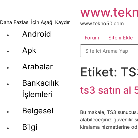
İçeriğe
www.tek
atla
Daha Fazlası İçin Aşağı Kaydır
www.tekno50.com
Android
Forum
Siteni Ekle
Apk
Arabalar
Etiket:
TS
Bankacılık
ts3 satın al 5
İşlemleri
Belgesel
Bu makale, TS3 sunucusu 
alabileceğiniz güvenilir 
Bilgi
kiralama hizmetlerine oda