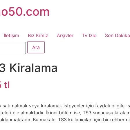
no50.com
İletişim
Biz Kimiz
Arşivler
Tv İzle
Son Dakika
3 Kiralama
 tl
satın almak veya kiralamak isteyenler için faydalı bilgiler 
siteleri ele almaktadır. İkinci bölüm ise, TS3 sunucusu kiral
klanmaktadır. Bu makale, TS3 kullanıcıları için bir rehber nit