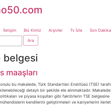
no50.com
İletişim
Biz Kimiz
Arşivler
Tv İzle
Son Dakika
e belgesi
s maaşları
nulu bu makalede, Türk Standartları Enstitüsü (TSE) tarafı
kilenebileceği detaylı bir şekilde ele alınmaktadır. Makaled
litikaları ve piyasa koşulları gibi faktörlerin TSE belgesine
mühendislerin kendilerini geliştirmeleri ve kariyerlerini iler