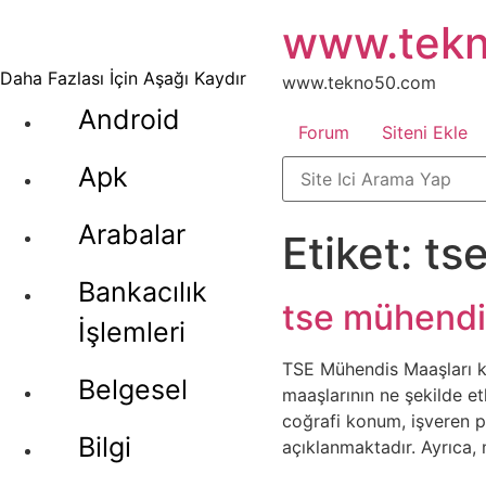
İçeriğe
www.tek
atla
Daha Fazlası İçin Aşağı Kaydır
www.tekno50.com
Android
Forum
Siteni Ekle
Apk
Arabalar
Etiket:
ts
Bankacılık
tse mühendi
İşlemleri
TSE Mühendis Maaşları ko
Belgesel
maaşlarının ne şekilde et
coğrafi konum, işveren po
Bilgi
açıklanmaktadır. Ayrıca, 