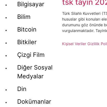
tsk tayin 20
Bilgisayar
Türk Silahlı Kuvvetleri (
Bilim
hususlar gibi konuları el
durumunu göz önünde bul
Bitcoin
vurgulanmaktadır. Tayinle
Bitkiler
Kişisel Veriler
Gizlilik Pol
Çizgi Film
Diğer Sosyal
Medyalar
Din
Dokümanlar