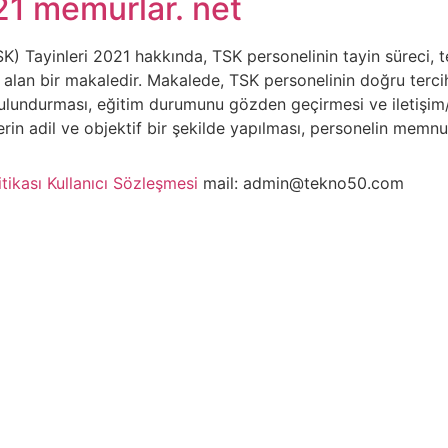
21 memurlar. net
TSK) Tayinleri 2021 hakkında, TSK personelinin tayin süreci, 
e alan bir makaledir. Makalede, TSK personelinin doğru terc
undurması, eğitim durumunu gözden geçirmesi ve iletişim/b
rin adil ve objektif bir şekilde yapılması, personelin memnuni
itikası
Kullanıcı Sözleşmesi
mail: admin@tekno50.com