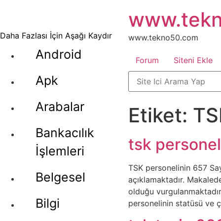
İçeriğe
www.tek
atla
Daha Fazlası İçin Aşağı Kaydır
www.tekno50.com
Android
Forum
Siteni Ekle
Apk
Arabalar
Etiket:
TS
Bankacılık
tsk personel
İşlemleri
TSK personelinin 657 Sayı
Belgesel
açıklamaktadır. Makalede
olduğu vurgulanmaktadır.
Bilgi
personelinin statüsü ve 