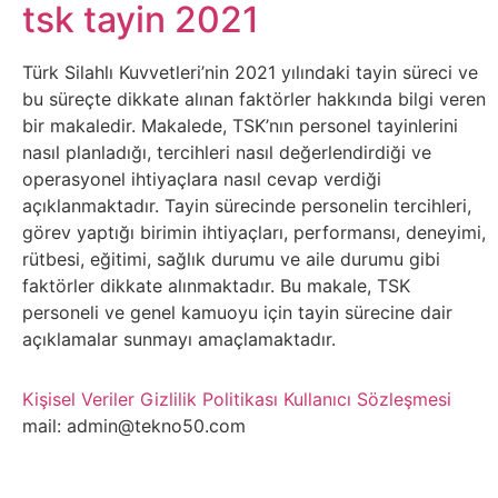
Belgesel
tsk tayin 2021
Bilgi
Türk Silahlı Kuvvetleri’nin 2021 yılındaki tayin süreci ve
bu süreçte dikkate alınan faktörler hakkında bilgi veren
Bilgisayar
bir makaledir. Makalede, TSK’nın personel tayinlerini
nasıl planladığı, tercihleri nasıl değerlendirdiği ve
Bilim
operasyonel ihtiyaçlara nasıl cevap verdiği
açıklanmaktadır. Tayin sürecinde personelin tercihleri,
görev yaptığı birimin ihtiyaçları, performansı, deneyimi,
Bitcoin
rütbesi, eğitimi, sağlık durumu ve aile durumu gibi
faktörler dikkate alınmaktadır. Bu makale, TSK
Bitkiler
personeli ve genel kamuoyu için tayin sürecine dair
açıklamalar sunmayı amaçlamaktadır.
Çizgi
Film
Kişisel Veriler
Gizlilik Politikası
Kullanıcı Sözleşmesi
mail: admin@tekno50.com
Diğer