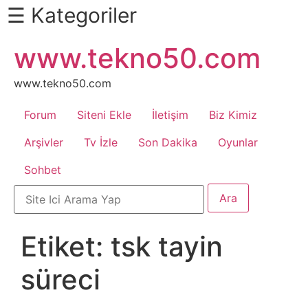
☰ Kategoriler
İçeriğe
www.tekno50.com
Daha
atla
Fazlası
İçin
www.tekno50.com
Aşağı
Forum
Siteni Ekle
İletişim
Biz Kimiz
Kaydır
Android
Arşivler
Tv İzle
Son Dakika
Oyunlar
Sohbet
Apk
Arabalar
Etiket:
tsk tayin
Bankacılık
süreci
İşlemleri