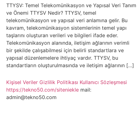
Belgesel
TTYSV: Temel Telekomünikasyon ve Yapısal Veri Tanım
ve Önemi TTYSV Nedir? TTYSV, temel
Bilgi
telekomünikasyon ve yapısal veri anlamına gelir. Bu
kavram, telekomünikasyon sistemlerinin temel yapı
Bilgisayar
taşlarını oluşturan verileri ve bilgileri ifade eder.
Telekomünikasyon alanında, iletişim ağlarının verimli
Bilim
bir şekilde çalışabilmesi için belirli standartlara ve
yapısal düzenlemelere ihtiyaç vardır. TTYSV, bu
standartların oluşturulmasında ve iletişim ağlarının […]
Bitcoin
Kişisel Veriler
Gizlilik Politikası
Kullanıcı Sözleşmesi
Bitkiler
https://tekno50.com/siteniekle
mail:
admin@tekno50.com
Çizgi
Film
Diğer