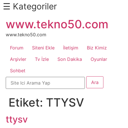
☰ Kategoriler
İçeriğe
www.tekno50.com
Daha
atla
Fazlası
İçin
www.tekno50.com
Aşağı
Forum
Siteni Ekle
İletişim
Biz Kimiz
Kaydır
Android
Arşivler
Tv İzle
Son Dakika
Oyunlar
Sohbet
Apk
Arabalar
Etiket:
TTYSV
Bankacılık
İşlemleri
ttysv