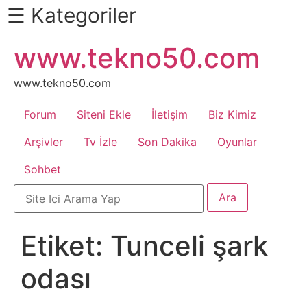
☰ Kategoriler
İçeriğe
www.tekno50.com
Daha
atla
Fazlası
İçin
www.tekno50.com
Aşağı
Forum
Siteni Ekle
İletişim
Biz Kimiz
Kaydır
Android
Arşivler
Tv İzle
Son Dakika
Oyunlar
Sohbet
Apk
Arabalar
Etiket:
Tunceli şark
Bankacılık
odası
İşlemleri