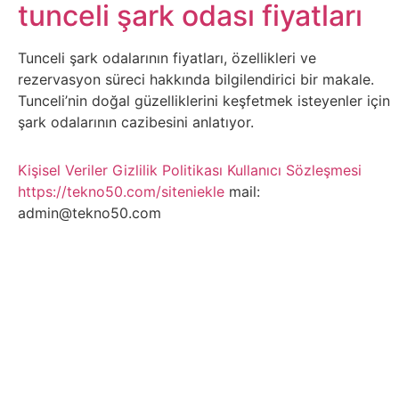
Belgesel
tunceli şark odası fiyatları
Bilgi
Tunceli şark odalarının fiyatları, özellikleri ve
rezervasyon süreci hakkında bilgilendirici bir makale.
Bilgisayar
Tunceli’nin doğal güzelliklerini keşfetmek isteyenler için
şark odalarının cazibesini anlatıyor.
Bilim
Kişisel Veriler
Gizlilik Politikası
Kullanıcı Sözleşmesi
Bitcoin
https://tekno50.com/siteniekle
mail:
admin@tekno50.com
Bitkiler
Çizgi
Film
Diğer