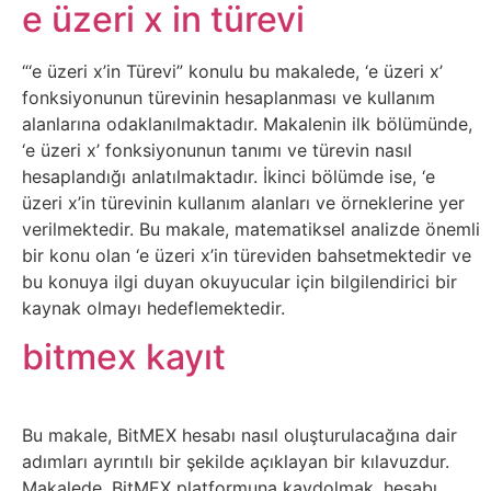
Belgesel
e üzeri x in türevi
Bilgi
“‘e üzeri x’in Türevi” konulu bu makalede, ‘e üzeri x’
fonksiyonunun türevinin hesaplanması ve kullanım
Bilgisayar
alanlarına odaklanılmaktadır. Makalenin ilk bölümünde,
‘e üzeri x’ fonksiyonunun tanımı ve türevin nasıl
Bilim
hesaplandığı anlatılmaktadır. İkinci bölümde ise, ‘e
üzeri x’in türevinin kullanım alanları ve örneklerine yer
verilmektedir. Bu makale, matematiksel analizde önemli
Bitcoin
bir konu olan ‘e üzeri x’in türeviden bahsetmektedir ve
bu konuya ilgi duyan okuyucular için bilgilendirici bir
Bitkiler
kaynak olmayı hedeflemektedir.
bitmex kayıt
Çizgi
Film
Bu makale, BitMEX hesabı nasıl oluşturulacağına dair
Diğer
adımları ayrıntılı bir şekilde açıklayan bir kılavuzdur.
Makalede, BitMEX platformuna kaydolmak, hesabı