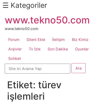
☰ Kategoriler
İçeriğe
www.tekno50.com
Daha
atla
Fazlası
İçin
www.tekno50.com
Aşağı
Forum
Siteni Ekle
İletişim
Biz Kimiz
Kaydır
Android
Arşivler
Tv İzle
Son Dakika
Oyunlar
Sohbet
Apk
Arabalar
Etiket:
türev
Bankacılık
işlemleri
İşlemleri