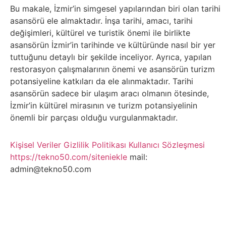
Belgesel
Bu makale, İzmir’in simgesel yapılarından biri olan tarihi
asansörü ele almaktadır. İnşa tarihi, amacı, tarihi
Bilgi
değişimleri, kültürel ve turistik önemi ile birlikte
asansörün İzmir’in tarihinde ve kültüründe nasıl bir yer
Bilgisayar
tuttuğunu detaylı bir şekilde inceliyor. Ayrıca, yapılan
restorasyon çalışmalarının önemi ve asansörün turizm
Bilim
potansiyeline katkıları da ele alınmaktadır. Tarihi
asansörün sadece bir ulaşım aracı olmanın ötesinde,
İzmir’in kültürel mirasının ve turizm potansiyelinin
Bitcoin
önemli bir parçası olduğu vurgulanmaktadır.
Bitkiler
Kişisel Veriler
Gizlilik Politikası
Kullanıcı Sözleşmesi
https://tekno50.com/siteniekle
mail:
Çizgi
admin@tekno50.com
Film
Diğer