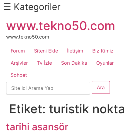
☰ Kategoriler
İçeriğe
www.tekno50.com
Daha
atla
Fazlası
İçin
www.tekno50.com
Aşağı
Forum
Siteni Ekle
İletişim
Biz Kimiz
Kaydır
Android
Arşivler
Tv İzle
Son Dakika
Oyunlar
Sohbet
Apk
Arabalar
Etiket:
turistik nokta
Bankacılık
İşlemleri
tarihi asansör