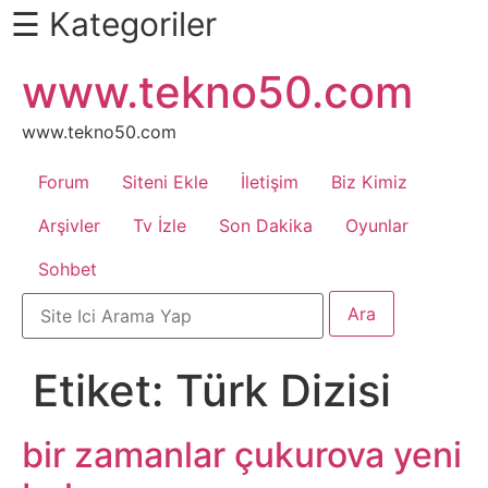
☰ Kategoriler
İçeriğe
www.tekno50.com
Daha
atla
Fazlası
İçin
www.tekno50.com
Aşağı
Forum
Siteni Ekle
İletişim
Biz Kimiz
Kaydır
Android
Arşivler
Tv İzle
Son Dakika
Oyunlar
Sohbet
Apk
Arabalar
Etiket:
Türk Dizisi
Bankacılık
İşlemleri
bir zamanlar çukurova yeni