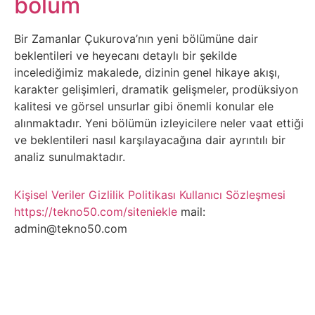
bolum
Belgesel
Bilgi
Bir Zamanlar Çukurova’nın yeni bölümüne dair
beklentileri ve heyecanı detaylı bir şekilde
incelediğimiz makalede, dizinin genel hikaye akışı,
Bilgisayar
karakter gelişimleri, dramatik gelişmeler, prodüksiyon
kalitesi ve görsel unsurlar gibi önemli konular ele
Bilim
alınmaktadır. Yeni bölümün izleyicilere neler vaat ettiği
ve beklentileri nasıl karşılayacağına dair ayrıntılı bir
Bitcoin
analiz sunulmaktadır.
Bitkiler
Kişisel Veriler
Gizlilik Politikası
Kullanıcı Sözleşmesi
https://tekno50.com/siteniekle
mail:
Çizgi
admin@tekno50.com
Film
Diğer