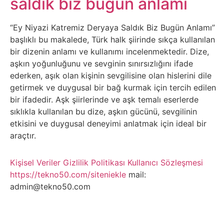
saldık biz bugün anlamı
Belgesel
Bilgi
“Ey Niyazi Katremiz Deryaya Saldık Biz Bugün Anlamı”
başlıklı bu makalede, Türk halk şiirinde sıkça kullanılan
bir dizenin anlamı ve kullanımı incelenmektedir. Dize,
Bilgisayar
aşkın yoğunluğunu ve sevginin sınırsızlığını ifade
ederken, aşık olan kişinin sevgilisine olan hislerini dile
Bilim
getirmek ve duygusal bir bağ kurmak için tercih edilen
bir ifadedir. Aşk şiirlerinde ve aşk temalı eserlerde
Bitcoin
sıklıkla kullanılan bu dize, aşkın gücünü, sevgilinin
etkisini ve duygusal deneyimi anlatmak için ideal bir
Bitkiler
araçtır.
Çizgi
Kişisel Veriler
Gizlilik Politikası
Kullanıcı Sözleşmesi
https://tekno50.com/siteniekle
mail:
Film
admin@tekno50.com
Diğer