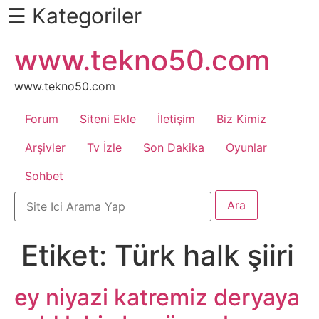
☰ Kategoriler
İçeriğe
www.tekno50.com
Daha
atla
Fazlası
İçin
www.tekno50.com
Aşağı
Forum
Siteni Ekle
İletişim
Biz Kimiz
Kaydır
Android
Arşivler
Tv İzle
Son Dakika
Oyunlar
Sohbet
Apk
Arabalar
Etiket:
Türk halk şiiri
Bankacılık
İşlemleri
ey niyazi katremiz deryaya