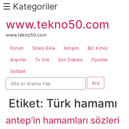
☰ Kategoriler
İçeriğe
www.tekno50.com
Daha
atla
Fazlası
İçin
www.tekno50.com
Aşağı
Forum
Siteni Ekle
İletişim
Biz Kimiz
Kaydır
Android
Arşivler
Tv İzle
Son Dakika
Oyunlar
Sohbet
Apk
Arabalar
Etiket:
Türk hamamı
Bankacılık
İşlemleri
antep’in hamamları sözleri