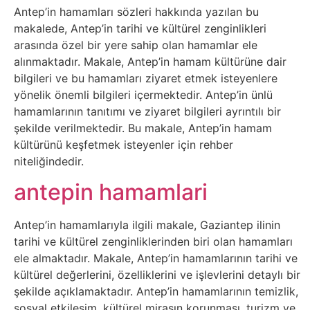
Belgesel
Antep’in hamamları sözleri hakkında yazılan bu
makalede, Antep’in tarihi ve kültürel zenginlikleri
Bilgi
arasında özel bir yere sahip olan hamamlar ele
alınmaktadır. Makale, Antep’in hamam kültürüne dair
Bilgisayar
bilgileri ve bu hamamları ziyaret etmek isteyenlere
yönelik önemli bilgileri içermektedir. Antep’in ünlü
Bilim
hamamlarının tanıtımı ve ziyaret bilgileri ayrıntılı bir
şekilde verilmektedir. Bu makale, Antep’in hamam
kültürünü keşfetmek isteyenler için rehber
Bitcoin
niteliğindedir.
Bitkiler
antepin hamamlari
Çizgi
Antep’in hamamlarıyla ilgili makale, Gaziantep ilinin
tarihi ve kültürel zenginliklerinden biri olan hamamları
Film
ele almaktadır. Makale, Antep’in hamamlarının tarihi ve
kültürel değerlerini, özelliklerini ve işlevlerini detaylı bir
Diğer
şekilde açıklamaktadır. Antep’in hamamlarının temizlik,
sosyal etkileşim, kültürel mirasın korunması, turizm ve