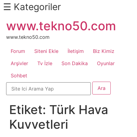
☰ Kategoriler
İçeriğe
www.tekno50.com
Daha
atla
Fazlası
İçin
www.tekno50.com
Aşağı
Forum
Siteni Ekle
İletişim
Biz Kimiz
Kaydır
Android
Arşivler
Tv İzle
Son Dakika
Oyunlar
Sohbet
Apk
Arabalar
Etiket:
Türk Hava
Bankacılık
Kuvvetleri
İşlemleri