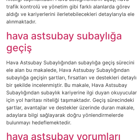
Sosyal
trafik kontrolü ve yönetim gibi farklı alanlarda görev
Medyalar
aldığı ve kariyerlerini ilerletebilecekleri detaylarıyla ele
alınmaktadır.
Din
hava astsubay subaylığa
Dokümanlar
geçiş
Domain
Hava Astsubay Subaylığından subaylığa geçiş sürecini
ele alan bu makalede, Hava Astsubay Subaylığından
subaylığa geçişin şartları, fırsatları ve destekleri detaylı
Download
bir şekilde incelenmiştir. Bu makale, Hava Astsubay
Subaylığından subaylık kariyerine ilgi duyan okuyucular
E-
için yol haritası niteliği taşımaktadır. Geçiş sürecindeki
Devlet
şartlar, avantajlar ve destekler üzerinde duran makale,
adaylara bilgi sağlayarak doğru yönlendirmelerde
Eğitim
bulunmayı hedeflemektedir.
hava astsubay yorumları