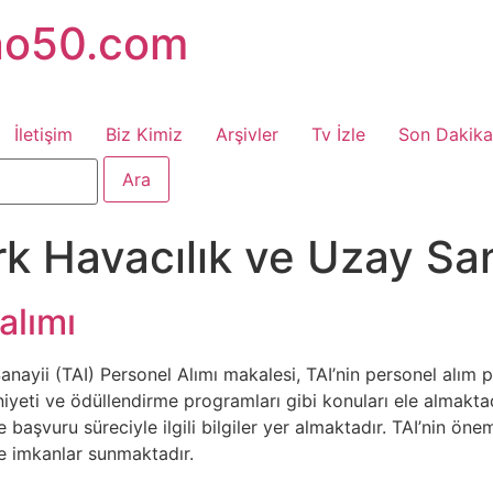
no50.com
İletişim
Biz Kimiz
Arşivler
Tv İzle
Son Dakika
rk Havacılık ve Uzay San
alımı
nayii (TAI) Personel Alımı makalesi, TAI’nin personel alım po
niyeti ve ödüllendirme programları gibi konuları ele almaktad
e başvuru süreciyle ilgili bilgiler yer almaktadır. TAI’nin ön
 ve imkanlar sunmaktadır.