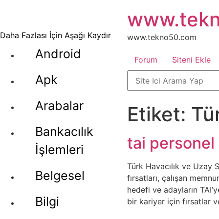
İçeriğe
www.tek
atla
Daha Fazlası İçin Aşağı Kaydır
www.tekno50.com
Android
Forum
Siteni Ekle
Apk
Arabalar
Etiket:
Tü
Bankacılık
tai personel 
İşlemleri
Türk Havacılık ve Uzay Sa
Belgesel
fırsatları, çalışan memnu
hedefi ve adayların TAI’y
Bilgi
bir kariyer için fırsatlar