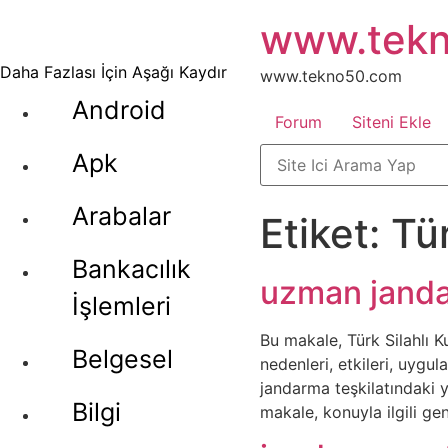
İçeriğe
www.tek
atla
Daha Fazlası İçin Aşağı Kaydır
www.tekno50.com
Android
Forum
Siteni Ekle
Apk
Arabalar
Etiket:
Tü
Bankacılık
uzman janda
İşlemleri
Bu makale, Türk Silahlı K
Belgesel
nedenleri, etkileri, uygu
jandarma teşkilatındaki ya
Bilgi
makale, konuyla ilgili ge