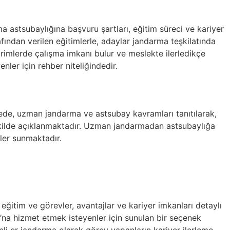
astsubaylığına başvuru şartları, eğitim süreci ve kariyer
ından verilen eğitimlerle, adaylar jandarma teşkilatında
birimlerde çalışma imkanı bulur ve meslekte ilerledikçe
enler için rehber niteliğindedir.
de, uzman jandarma ve astsubay kavramları tanıtılarak,
şekilde açıklanmaktadır. Uzman jandarmadan astsubaylığa
iler sunmaktadır.
eğitim ve görevler, avantajlar ve kariyer imkanları detaylı
’na hizmet etmek isteyenler için sunulan bir seçenek
meli er jandarma olarak görev yapanların kariyer ilerleme