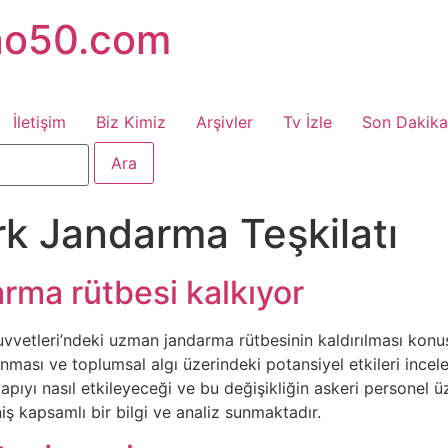
no50.com
İletişim
Biz Kimiz
Arşivler
Tv İzle
Son Dakika
rk Jandarma Teşkilatı
rma rütbesi kalkıyor
uvvetleri’ndeki uzman jandarma rütbesinin kaldırılması konus
lanması ve toplumsal algı üzerindeki potansiyel etkileri ince
pıyı nasıl etkileyeceği ve bu değişikliğin askeri personel üze
niş kapsamlı bir bilgi ve analiz sunmaktadır.