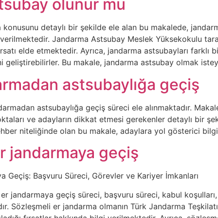
tsubay olunur mu
onusunu detaylı bir şekilde ele alan bu makalede, jandarma 
i verilmektedir. Jandarma Astsubay Meslek Yüksekokulu taraf
ırsatı elde etmektedir. Ayrıca, jandarma astsubayları farklı 
ini geliştirebilirler. Bu makale, jandarma astsubay olmak istey
rmadan astsubaylığa geçiş
armadan astsubaylığa geçiş süreci ele alınmaktadır. Makale
oktaları ve adayların dikkat etmesi gerekenler detaylı bir 
hber niteliğinde olan bu makale, adaylara yol gösterici bilg
er jandarmaya geçiş
 Geçiş: Başvuru Süreci, Görevler ve Kariyer İmkanları
r jandarmaya geçiş süreci, başvuru süreci, kabul koşulları, 
adır. Sözleşmeli er jandarma olmanın Türk Jandarma Teşkilatı
adığı fırsatlar hakkında bilgi verilmektedir. Ayrıca, sözleş