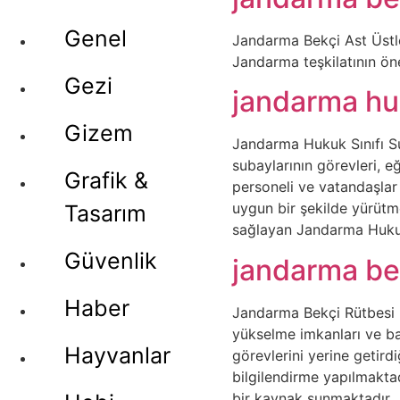
Genel
Jandarma Bekçi Ast Üstler
Jandarma teşkilatının öne
Gezi
jandarma huk
Gizem
Jandarma Hukuk Sınıfı Su
subaylarının görevleri, eğ
Grafik &
personeli ve vatandaşlar
uygun bir şekilde yürütme
Tasarım
sağlayan Jandarma Hukuk 
Güvenlik
jandarma be
Haber
Jandarma Bekçi Rütbesi h
yükselme imkanları ve ba
Hayvanlar
görevlerini yerine getird
bilgilendirme yapılmaktad
bir kaynak sunmaktadır.