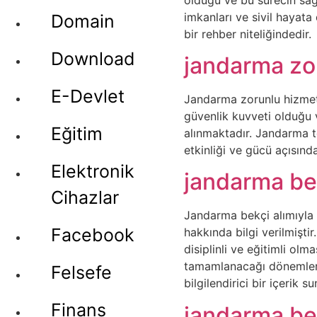
imkanları ve sivil hayata
Domain
bir rehber niteliğindedir.
Download
jandarma zo
E-Devlet
Jandarma zorunlu hizmet s
güvenlik kuvveti olduğu 
Eğitim
alınmaktadır. Jandarma t
etkinliği ve gücü açısın
Elektronik
jandarma bek
Cihazlar
Jandarma bekçi alımıyla i
Facebook
hakkında bilgi verilmişti
disiplinli ve eğitimli olm
tamamlanacağı dönemleri 
Felsefe
bilgilendirici bir içerik s
Finans
jandarma bek