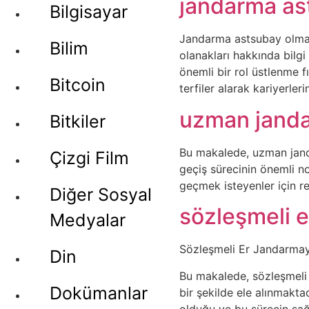
jandarma as
Bilgisayar
Jandarma astsubay olma k
Bilim
olanakları hakkında bilg
önemli bir rol üstlenme f
Bitcoin
terfiler alarak kariyerler
uzman janda
Bitkiler
Bu makalede, uzman jand
Çizgi Film
geçiş sürecinin önemli n
geçmek isteyenler için re
Diğer Sosyal
sözleşmeli 
Medyalar
Sözleşmeli Er Jandarmaya
Din
Bu makalede, sözleşmeli e
Dokümanlar
bir şekilde ele alınmakt
olduğu ve bu sürecin sağl