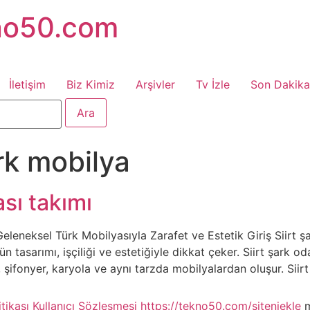
no50.com
İletişim
Biz Kimiz
Arşivler
Tv İzle
Son Dakika
rk mobilya
ası takımı
Geleneksel Türk Mobilyasıyla Zarafet ve Estetik Giriş Siirt 
n tasarımı, işçiliği ve estetiğiyle dikkat çeker. Siirt şark o
, şifonyer, karyola ve aynı tarzda mobilyalardan oluşur. Siirt
itikası
Kullanıcı Sözleşmesi
https://tekno50.com/siteniekle
m