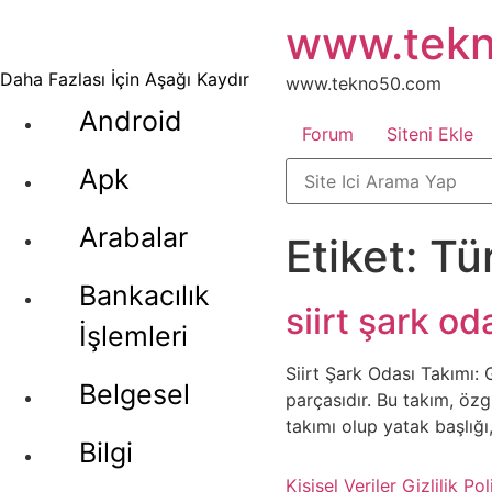
İçeriğe
www.tek
atla
Daha Fazlası İçin Aşağı Kaydır
www.tekno50.com
Android
Forum
Siteni Ekle
Apk
Arabalar
Etiket:
Tü
Bankacılık
siirt şark od
İşlemleri
Siirt Şark Odası Takımı: 
Belgesel
parçasıdır. Bu takım, özgü
takımı olup yatak başlığı
Bilgi
Kişisel Veriler
Gizlilik Pol