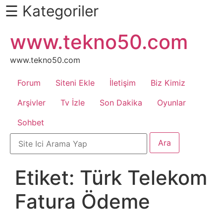
☰ Kategoriler
İçeriğe
www.tekno50.com
Daha
atla
Fazlası
İçin
www.tekno50.com
Aşağı
Forum
Siteni Ekle
İletişim
Biz Kimiz
Kaydır
Android
Arşivler
Tv İzle
Son Dakika
Oyunlar
Sohbet
Apk
Arabalar
Etiket:
Türk Telekom
Bankacılık
Fatura Ödeme
İşlemleri