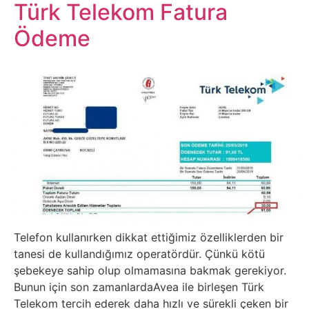
Belgesel
Türk Telekom Fatura
Ödeme
Bilgi
Bilgisayar
Bilim
Bitcoin
Bitkiler
Çizgi
Telefon kullanırken dikkat ettiğimiz özelliklerden bir
Film
tanesi de kullandığımız operatördür. Çünkü kötü
şebekeye sahip olup olmamasına bakmak gerekiyor.
Diğer
Bunun için son zamanlardaAvea ile birleşen Türk
Telekom tercih ederek daha hızlı ve sürekli çeken bir