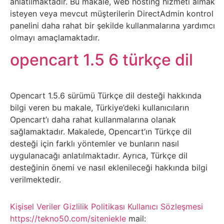
anlatılmaktadır. Bu makale, web hosting hizmeti almak
Psikoloji
isteyen veya mevcut müşterilerin DirectAdmin kontrol
panelini daha rahat bir şekilde kullanmalarına yardımcı
Sağlık
olmayı amaçlamaktadır.
opencart 1.5 6 türkçe dil
Scriptler
Seo
Opencart 1.5.6 sürümü Türkçe dil desteği hakkında
bilgi veren bu makale, Türkiye’deki kullanıcıların
Sigorta
Opencart’ı daha rahat kullanmalarına olanak
sağlamaktadır. Makalede, Opencart’ın Türkçe dil
Sinema
desteği için farklı yöntemler ve bunların nasıl
uygulanacağı anlatılmaktadır. Ayrıca, Türkçe dil
desteğinin önemi ve nasıl eklenileceği hakkında bilgi
Spor
verilmektedir.
Tarih
Kişisel Veriler
Gizlilik Politikası
Kullanıcı Sözleşmesi
https://tekno50.com/siteniekle
mail: