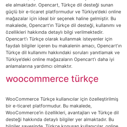
ele almaktadır. Opencart, Türkçe dil desteği sunan
Tasarım
güçlü bir e-ticaret platformudur ve Türkiye’deki online
mağazalar için ideal bir seçenek haline gelmiştir. Bu
Güvenlik
makalede, Opencart’ın Türkçe dil desteği, kullanımı ve
özellikleri hakkında detaylı bilgi verilmektedir.
Haber
Opencart’ı Türkçe olarak kullanmak isteyenler için
faydalı bilgiler içeren bu makalenin amacı, Opencart’ın
Türkçe dil kullanımı hakkındaki soruları yanıtlamak ve
Hayvanlar
Türkiye’deki online mağazaların Opencart’ı daha iyi
anlamalarına yardımcı olmaktır.
Hobi
woocommerce türkçe
Hosting
Hukuk
WooCommerce Türkçe kullanıcılar için özelleştirilmiş
bir e-ticaret platformudur. Bu makalede,
WooCommerce’in özellikleri, avantajları ve Türkçe dil
İnstagram
desteği hakkında detaylı bilgiler yer almaktadır. Bu
bilgiler sayesinde, Türkçe konuşan kullanıcılar, online