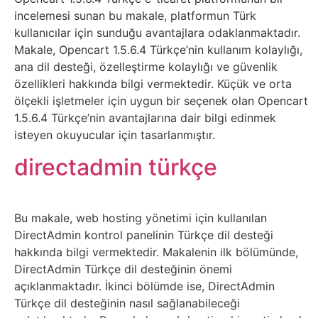
incelemesi sunan bu makale, platformun Türk
Sanat
kullanıcılar için sunduğu avantajlara odaklanmaktadır.
Makale, Opencart 1.5.6.4 Türkçe’nin kullanım kolaylığı,
Metaverse
ana dil desteği, özelleştirme kolaylığı ve güvenlik
özellikleri hakkında bilgi vermektedir. Küçük ve orta
Mobil
ölçekli işletmeler için uygun bir seçenek olan Opencart
1.5.6.4 Türkçe’nin avantajlarına dair bilgi edinmek
Müzik
isteyen okuyucular için tasarlanmıştır.
directadmin türkçe
Nft
Oyun
Bu makale, web hosting yönetimi için kullanılan
DirectAdmin kontrol panelinin Türkçe dil desteği
Projeler
hakkında bilgi vermektedir. Makalenin ilk bölümünde,
DirectAdmin Türkçe dil desteğinin önemi
ve
açıklanmaktadır. İkinci bölümde ise, DirectAdmin
Fikirler
Türkçe dil desteğinin nasıl sağlanabileceği