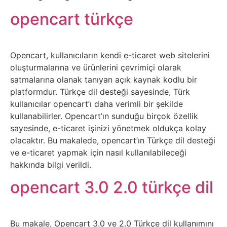
Elektronik
opencart türkçe
Cihazlar
Facebook
Opencart, kullanıcıların kendi e-ticaret web sitelerini
oluşturmalarına ve ürünlerini çevrimiçi olarak
Felsefe
satmalarına olanak tanıyan açık kaynak kodlu bir
platformdur. Türkçe dil desteği sayesinde, Türk
Finans
kullanıcılar opencart’ı daha verimli bir şekilde
kullanabilirler. Opencart’ın sunduğu birçok özellik
Genel
sayesinde, e-ticaret işinizi yönetmek oldukça kolay
olacaktır. Bu makalede, opencart’ın Türkçe dil desteği
Gezi
ve e-ticaret yapmak için nasıl kullanılabileceği
hakkında bilgi verildi.
Gizem
opencart 3.0 2.0 türkçe dil
Grafik
Bu makale, Opencart 3.0 ve 2.0 Türkçe dil kullanımını
&