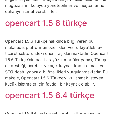
İnternet
mağazalarını kolayca yönetebilirler ve müşterilerine
daha iyi hizmet verebilirler.
İnternetten
opencart 1.5 6 türkçe
Para
Kazanma
Opencart 1.5.6 Türkçe hakkında bilgi veren bu
makalede, platformun özellikleri ve Türkiye’deki e-
Kadın
ticaret sektöründeki önemi açıklanmaktadır. Opencart
1.5.6 Türkçe’nin basit arayüzü, modüler yapısı, Türkçe
Kim
dil desteği, ücretsiz ve açık kaynak kodlu olması ve
Kimdir
SEO dostu yapısı gibi özellikleri vurgulanmaktadır. Bu
makale, Opencart 1.5.6 Türkçe’yi kullanmak isteyen
Kitap
küçük işletmeler için faydalı bir kaynak olabilir.
opencart 1.5 6.4 türkçe
Komedi
Kültür
Opencart 1.5.6.4 Türkçe e-ticaret platformunun bir