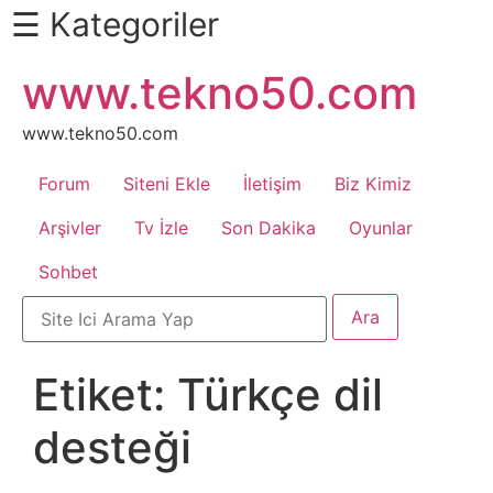
☰ Kategoriler
İçeriğe
www.tekno50.com
Daha
atla
Fazlası
İçin
www.tekno50.com
Aşağı
Forum
Siteni Ekle
İletişim
Biz Kimiz
Kaydır
Android
Arşivler
Tv İzle
Son Dakika
Oyunlar
Sohbet
Apk
Arabalar
Etiket:
Türkçe dil
Bankacılık
desteği
İşlemleri