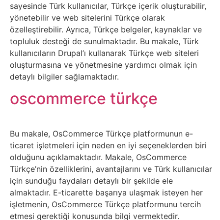
Sosyal
sayesinde Türk kullanıcılar, Türkçe içerik oluşturabilir,
yönetebilir ve web sitelerini Türkçe olarak
Medyalar
özelleştirebilir. Ayrıca, Türkçe belgeler, kaynaklar ve
topluluk desteği de sunulmaktadır. Bu makale, Türk
Din
kullanıcıların Drupal’ı kullanarak Türkçe web siteleri
oluşturmasına ve yönetmesine yardımcı olmak için
Dokümanlar
detaylı bilgiler sağlamaktadır.
oscommerce türkçe
Domain
Download
Bu makale, OsCommerce Türkçe platformunun e-
ticaret işletmeleri için neden en iyi seçeneklerden biri
E-
olduğunu açıklamaktadır. Makale, OsCommerce
Devlet
Türkçe’nin özelliklerini, avantajlarını ve Türk kullanıcılar
için sunduğu faydaları detaylı bir şekilde ele
Eğitim
almaktadır. E-ticarette başarıya ulaşmak isteyen her
işletmenin, OsCommerce Türkçe platformunu tercih
etmesi gerektiği konusunda bilgi vermektedir.