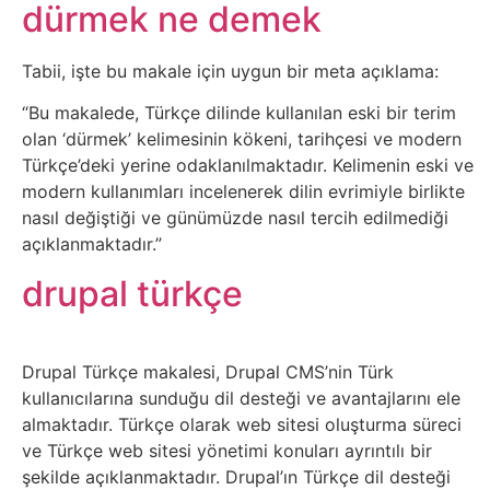
Belgesel
dürmek ne demek
Bilgi
Tabii, işte bu makale için uygun bir meta açıklama:
“Bu makalede, Türkçe dilinde kullanılan eski bir terim
Bilgisayar
olan ‘dürmek’ kelimesinin kökeni, tarihçesi ve modern
Türkçe’deki yerine odaklanılmaktadır. Kelimenin eski ve
Bilim
modern kullanımları incelenerek dilin evrimiyle birlikte
nasıl değiştiği ve günümüzde nasıl tercih edilmediği
Bitcoin
açıklanmaktadır.”
drupal türkçe
Bitkiler
Çizgi
Drupal Türkçe makalesi, Drupal CMS’nin Türk
Film
kullanıcılarına sunduğu dil desteği ve avantajlarını ele
almaktadır. Türkçe olarak web sitesi oluşturma süreci
Diğer
ve Türkçe web sitesi yönetimi konuları ayrıntılı bir
şekilde açıklanmaktadır. Drupal’ın Türkçe dil desteği