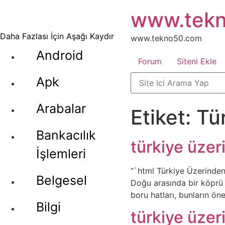
İçeriğe
www.tek
atla
Daha Fazlası İçin Aşağı Kaydır
www.tekno50.com
Android
Forum
Siteni Ekle
Apk
Arabalar
Etiket:
Tür
Bankacılık
türkiye üzer
İşlemleri
“`html Türkiye Üzerinden 
Belgesel
Doğu arasında bir köprü 
boru hatları, bunların öne
Bilgi
türkiye üzer