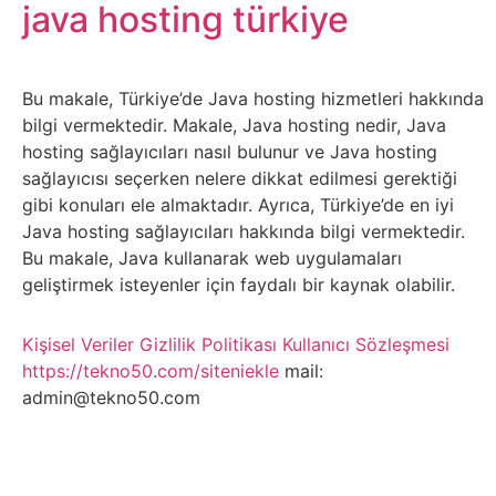
Belgesel
java hosting türkiye
Bilgi
Bu makale, Türkiye’de Java hosting hizmetleri hakkında
Bilgisayar
bilgi vermektedir. Makale, Java hosting nedir, Java
hosting sağlayıcıları nasıl bulunur ve Java hosting
Bilim
sağlayıcısı seçerken nelere dikkat edilmesi gerektiği
gibi konuları ele almaktadır. Ayrıca, Türkiye’de en iyi
Java hosting sağlayıcıları hakkında bilgi vermektedir.
Bitcoin
Bu makale, Java kullanarak web uygulamaları
geliştirmek isteyenler için faydalı bir kaynak olabilir.
Bitkiler
Kişisel Veriler
Gizlilik Politikası
Kullanıcı Sözleşmesi
Çizgi
https://tekno50.com/siteniekle
mail:
Film
admin@tekno50.com
Diğer