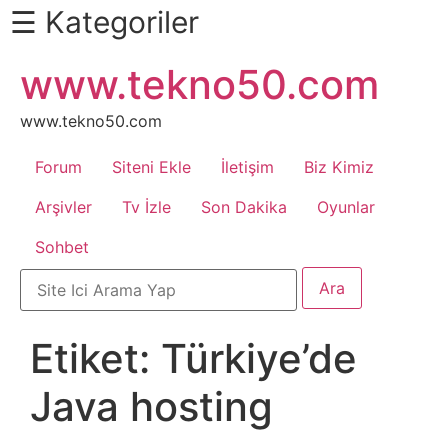
☰ Kategoriler
İçeriğe
www.tekno50.com
Daha
atla
Fazlası
İçin
www.tekno50.com
Aşağı
Forum
Siteni Ekle
İletişim
Biz Kimiz
Kaydır
Android
Arşivler
Tv İzle
Son Dakika
Oyunlar
Sohbet
Apk
Arabalar
Etiket:
Türkiye’de
Bankacılık
Java hosting
İşlemleri