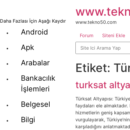
İçeriğe
www.tek
atla
Daha Fazlası İçin Aşağı Kaydır
www.tekno50.com
Android
Forum
Siteni Ekle
Apk
Arabalar
Etiket:
Tü
Bankacılık
turksat alty
İşlemleri
Türksat Altyapısı: Türkiye
Belgesel
faydaları ele almaktadır.
hizmetlerin geniş kapsamı
Bilgi
vurgulayarak, Türkiye’nin
karşıladığını anlatmaktadı