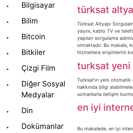
Bilgisayar
türksat alty
Bilim
Türksat Altyapı Sorgulama
yayını, kablo TV ve telef
Bitcoin
yapılan sorgulama adımları
olmaktadır. Bu makale, ku
Bitkiler
hizmetlere erişimlerini k
turksat yeni
Çizgi Film
Turksat’ın yeni otomatik
Diğer Sosyal
hakkında bilgi alabilmele
Medyalar
uzmanlarla iletişim kurm
en iyi intern
Din
Dokümanlar
Bu makalede, en iyi inter