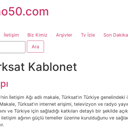
no50.com
İletişim
Biz Kimiz
Arşivler
Tv İzle
Son Dakika
rksat Kablonet
apı
’nin İletişim Ağı adlı makale, Türksat’ın Türkiye genelindeki 
 Makale, Türksat’ın internet erişimi, televizyon ve radyo ya
nı ve Türkiye için sağladığı katkıları detaylı bir şekilde aç
 iletişim ağının güçlü temeller üzerine kurulduğunu ve sağladı
r.