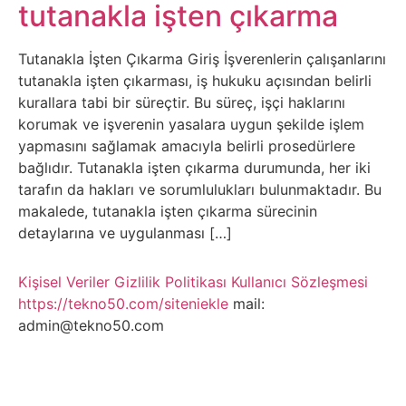
Belgesel
tutanakla işten çıkarma
Bilgi
Tutanakla İşten Çıkarma Giriş İşverenlerin çalışanlarını
tutanakla işten çıkarması, iş hukuku açısından belirli
Bilgisayar
kurallara tabi bir süreçtir. Bu süreç, işçi haklarını
korumak ve işverenin yasalara uygun şekilde işlem
Bilim
yapmasını sağlamak amacıyla belirli prosedürlere
bağlıdır. Tutanakla işten çıkarma durumunda, her iki
tarafın da hakları ve sorumlulukları bulunmaktadır. Bu
Bitcoin
makalede, tutanakla işten çıkarma sürecinin
detaylarına ve uygulanması […]
Bitkiler
Kişisel Veriler
Gizlilik Politikası
Kullanıcı Sözleşmesi
Çizgi
https://tekno50.com/siteniekle
mail:
Film
admin@tekno50.com
Diğer