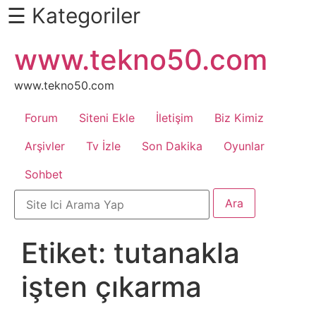
☰ Kategoriler
İçeriğe
www.tekno50.com
Daha
atla
Fazlası
İçin
www.tekno50.com
Aşağı
Forum
Siteni Ekle
İletişim
Biz Kimiz
Kaydır
Android
Arşivler
Tv İzle
Son Dakika
Oyunlar
Sohbet
Apk
Arabalar
Etiket:
tutanakla
Bankacılık
işten çıkarma
İşlemleri