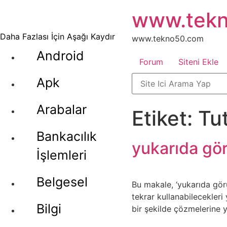
İçeriğe
www.tek
atla
Daha Fazlası İçin Aşağı Kaydır
www.tekno50.com
Android
Forum
Siteni Ekle
Apk
Arabalar
Etiket:
Tu
Bankacılık
yukarıda gö
İşlemleri
Belgesel
Bu makale, ‘yukarıda gör
tekrar kullanabilecekleri 
Bilgi
bir şekilde çözmelerine 