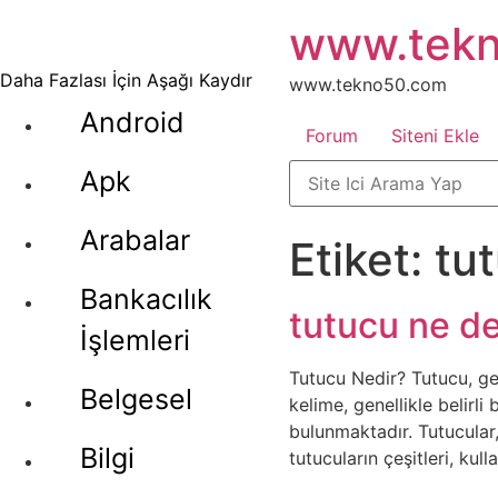
İçeriğe
www.tek
atla
Daha Fazlası İçin Aşağı Kaydır
www.tekno50.com
Android
Forum
Siteni Ekle
Apk
Arabalar
Etiket:
tut
Bankacılık
tutucu ne 
İşlemleri
Tutucu Nedir? Tutucu, gen
Belgesel
kelime, genellikle belirli
bulunmaktadır. Tutucular,
Bilgi
tutucuların çeşitleri, kul