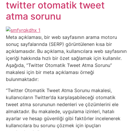
Belgesel
twitter otomatik tweet
atma sorunu
Bilgi
Bilgisayar
Meta açıklaması, bir web sayfasının arama motoru
sonuç sayfalarında (SERP) görüntülenen kısa bir
Bilim
açıklamasıdır. Bu açıklama, kullanıcılara web sayfasının
içeriği hakkında hızlı bir özet sağlamak için kullanılır.
Bitcoin
Aşağıda, “Twitter Otomatik Tweet Atma Sorunu”
makalesi için bir meta açıklaması örneği
Bitkiler
bulunmaktadır:
“Twitter Otomatik Tweet Atma Sorunu makalesi,
Çizgi
kullanıcıların Twitter’da karşılaşabileceği otomatik
Film
tweet atma sorununun nedenleri ve çözümlerini ele
almaktadır. Bu makalede, uygulama izinleri, hatalı
ayarlar ve hesap güvenliği gibi faktörler incelenerek
Diğer
kullanıcılara bu sorunu çözmek için ipuçları