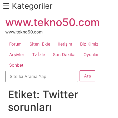
☰ Kategoriler
İçeriğe
www.tekno50.com
Daha
atla
Fazlası
İçin
www.tekno50.com
Aşağı
Forum
Siteni Ekle
İletişim
Biz Kimiz
Kaydır
Android
Arşivler
Tv İzle
Son Dakika
Oyunlar
Sohbet
Apk
Arabalar
Etiket:
Twitter
Bankacılık
sorunları
İşlemleri