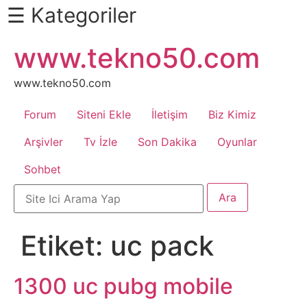
☰ Kategoriler
İçeriğe
www.tekno50.com
Daha
atla
Fazlası
İçin
www.tekno50.com
Aşağı
Forum
Siteni Ekle
İletişim
Biz Kimiz
Kaydır
Android
Arşivler
Tv İzle
Son Dakika
Oyunlar
Sohbet
Apk
Arabalar
Etiket:
uc pack
Bankacılık
İşlemleri
1300 uc pubg mobile