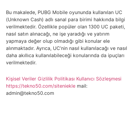
Belgesel
Bu makalede, PUBG Mobile oyununda kullanılan UC
Bilgi
(Unknown Cash) adlı sanal para birimi hakkında bilgi
verilmektedir. Özellikle popüler olan 1300 UC paketi,
Bilgisayar
nasıl satın alınacağı, ne işe yaradığı ve yatırım
yapmaya değer olup olmadığı gibi konular ele
Bilim
alınmaktadır. Ayrıca, UC’nin nasıl kullanılacağı ve nasıl
daha akıllıca kullanılabileceği konularında da ipuçları
verilmektedir.
Bitcoin
Kişisel Veriler
Gizlilik Politikası
Kullanıcı Sözleşmesi
Bitkiler
https://tekno50.com/siteniekle
mail:
admin@tekno50.com
Çizgi
Film
Diğer