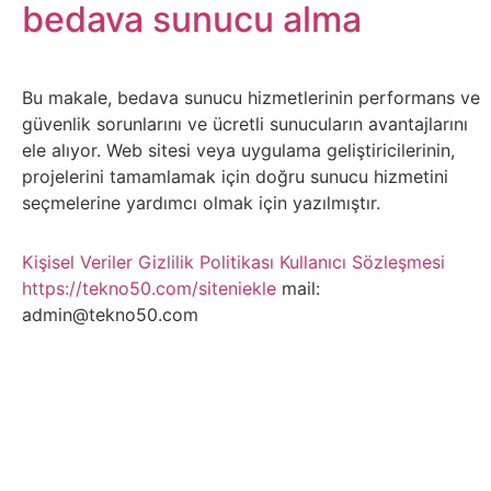
Belgesel
bedava sunucu alma
Bilgi
Bu makale, bedava sunucu hizmetlerinin performans ve
Bilgisayar
güvenlik sorunlarını ve ücretli sunucuların avantajlarını
ele alıyor. Web sitesi veya uygulama geliştiricilerinin,
Bilim
projelerini tamamlamak için doğru sunucu hizmetini
seçmelerine yardımcı olmak için yazılmıştır.
Bitcoin
Kişisel Veriler
Gizlilik Politikası
Kullanıcı Sözleşmesi
https://tekno50.com/siteniekle
mail:
Bitkiler
admin@tekno50.com
Çizgi
Film
Diğer