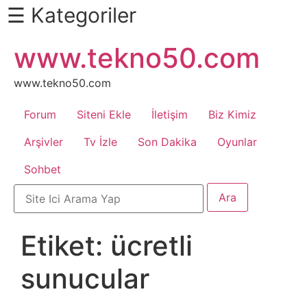
☰ Kategoriler
İçeriğe
www.tekno50.com
Daha
atla
Fazlası
İçin
www.tekno50.com
Aşağı
Forum
Siteni Ekle
İletişim
Biz Kimiz
Kaydır
Android
Arşivler
Tv İzle
Son Dakika
Oyunlar
Sohbet
Apk
Arabalar
Etiket:
ücretli
Bankacılık
sunucular
İşlemleri