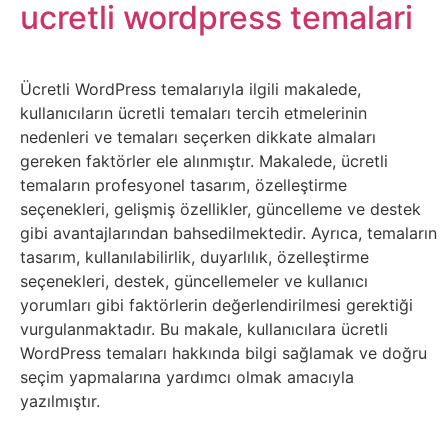
Belgesel
ucretli wordpress temalari
Bilgi
Ücretli WordPress temalarıyla ilgili makalede,
Bilgisayar
kullanıcıların ücretli temaları tercih etmelerinin
nedenleri ve temaları seçerken dikkate almaları
Bilim
gereken faktörler ele alınmıştır. Makalede, ücretli
temaların profesyonel tasarım, özelleştirme
seçenekleri, gelişmiş özellikler, güncelleme ve destek
Bitcoin
gibi avantajlarından bahsedilmektedir. Ayrıca, temaların
tasarım, kullanılabilirlik, duyarlılık, özelleştirme
Bitkiler
seçenekleri, destek, güncellemeler ve kullanıcı
yorumları gibi faktörlerin değerlendirilmesi gerektiği
Çizgi
vurgulanmaktadır. Bu makale, kullanıcılara ücretli
WordPress temaları hakkında bilgi sağlamak ve doğru
Film
seçim yapmalarına yardımcı olmak amacıyla
yazılmıştır.
Diğer