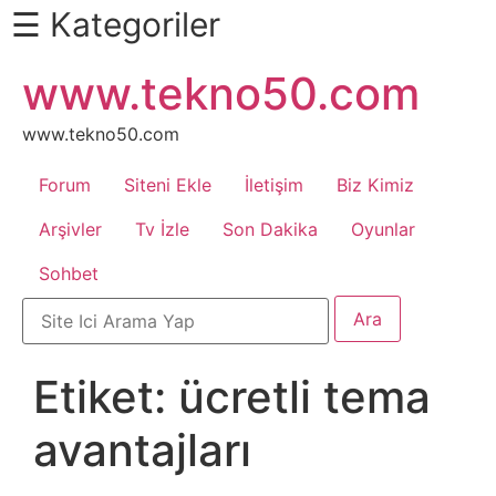
☰ Kategoriler
İçeriğe
www.tekno50.com
Daha
atla
Fazlası
İçin
www.tekno50.com
Aşağı
Forum
Siteni Ekle
İletişim
Biz Kimiz
Kaydır
Android
Arşivler
Tv İzle
Son Dakika
Oyunlar
Sohbet
Apk
Arabalar
Etiket:
ücretli tema
Bankacılık
avantajları
İşlemleri